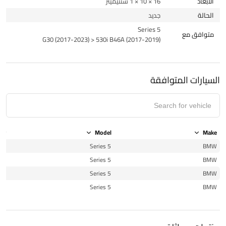
الأبعاد
16 × 10 × 1 سنتيميتر
الحالة
جديد
5 Series
متوافق مع
G30 (2017-2023) > 530i B46A (2017-2019)
السيارات المتوافقة
ear
Model
Make
18
5 Series
BMW
21
5 Series
BMW
22
5 Series
BMW
23
5 Series
BMW