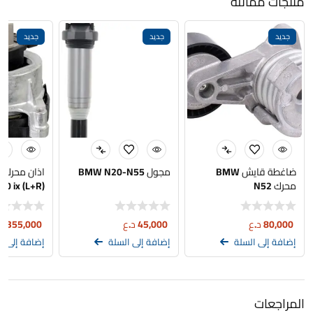
منتجات مماثلة
جديد
جديد
جديد
ضاغطة قايش BMW
مجول BMW N20-N55
ا
محرك N52
30 ix (L+R)
80,000
د.ع
45,000
د.ع
355,000
د
إضافة إلى السلة
إضافة إلى السلة
إضافة إلى ا
المراجعات