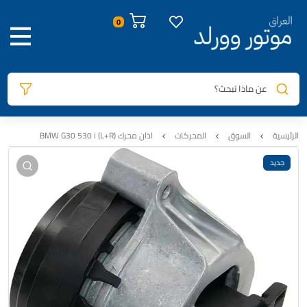
صور المنتج
معلومات المنتج
السيارات المتوافقة
المراجعات
0
عن ماذا تبحث؟
الرئيسية
السوق
المحركات
اذان محرك BMW G30 530 i (L+R)
جديد