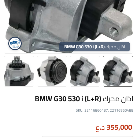
اذان محرك BMW G30 530 i (L+R)
اذان محرك BMW G30 530 i (L+R)
SKU:
22116860487, 22116860488
355,000
د.ع