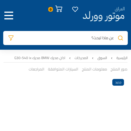
عن ماذا تبحث؟
الرئيسية
السوق
المحركات
اذان محرك BMW محرك G30-540 ix
صور المنتج
معلومات المنتج
السيارات المتوافقة
المراجعات
جديد