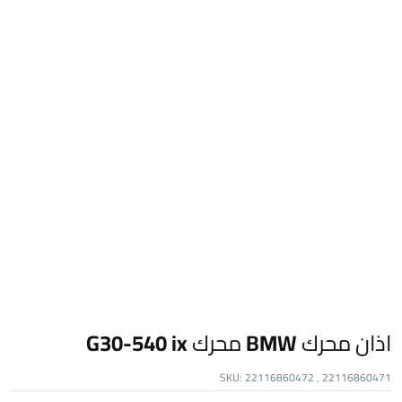
اذان محرك BMW محرك G30-540 ix
SKU:
22116860472 , 22116860471