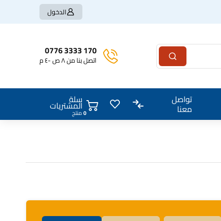
الدخول
170 3333 0776
اتصل بنا من ٨ ص -٤ م
سلة
تواصل
المشتريات
معنا
منتج