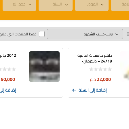
فقط المنتجات التي عليه
طقم ماسحات امامية
2012 جام لايت جيتا
24/19 – دنكرمان-
VD10049 –
VOLKSWAGEN
22,000
د.ع
50,000
د
إضافة إلى السلة
إضافة إلى