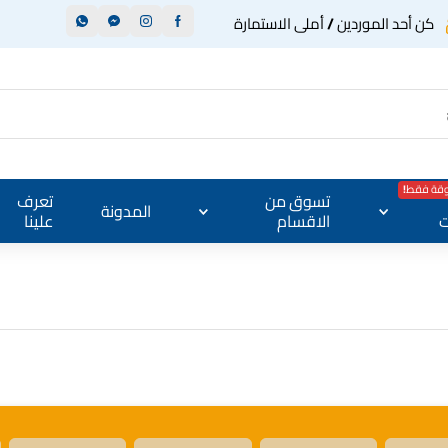
كن أحد الموردين / أملى الاستمارة
وقة فقط!
تسوق من
تعرف
المدونة
ت
الاقسام
علينا