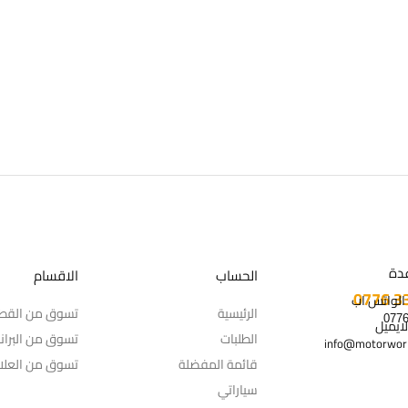
دة
الحساب
الاقسام
 الواتس اب
الرئيسية
تسوق من القط
لايميل
الطلبات
تسوق من البران
info@motorworl
قائمة المفضلة
تسوق من العلام
سياراتي