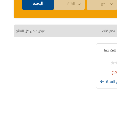
ا تخفيضات
عرض ⁦2⁩ من كل النتائج
.ع
 السلة