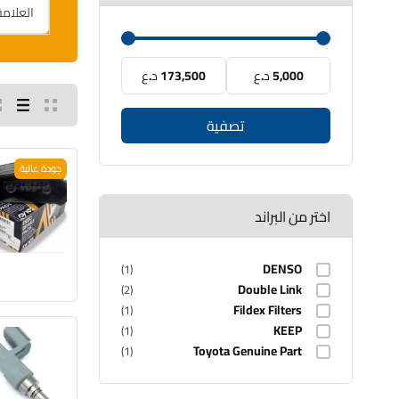
5,000 د.ع
173,500 د.ع
تصفية
جودة عالية
اختر من البراند
DENSO
(1)
Double Link
(2)
Fildex Filters
(1)
KEEP
(1)
Toyota Genuine Part
(1)