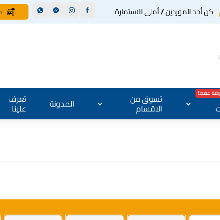
كن أحد الموردين / أملى الاستمارة
س
وقة فقط!
تسوق من
تعرف
المدونة
ت
الاقسام
علينا