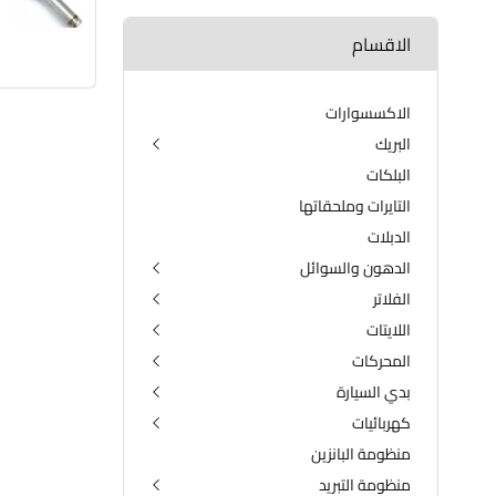
الاقسام
الاكسسوارات
البريك
البلكات
الدسكات الامامية والخلفية
الفلنجات
التايرات وملحقاتها
الدبلات
الدهون والسوائل
الفلاتر
دهن الكير
دهن المحرك
اللايتات
فلتر التبريد
مضافات البانزين
فلتر الدهن
المحركات
اللايتات الامامية
مضافات لدهن المحرك
فلتر الكير
اللايتات الخلفية
بدي السيارة
الداينمو
فلتر شوته
لايتات الضباب الامامية
الراديتر
كهربائيات
الدعاميات
فلتر فيت بم
المجاول
منظومة البانزين
البطارية
النوزلات
منظومة التبريد