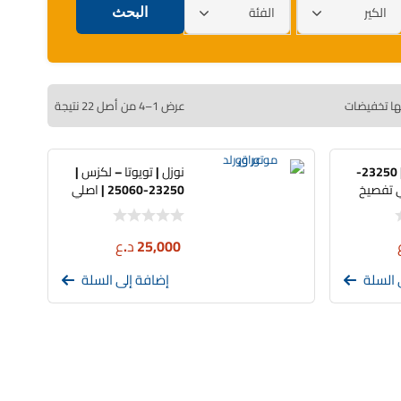
الكير
الفئة
ها تخفيضات
عرض 1–4 من أصل 22 نتيجة
نوزل | تويوتا | 23250-
نوزل | تويوتا – لكزس |
23250-25060 | اصلي
تفصيخ
25,000
د.ع
 السلة
إضافة إلى السلة