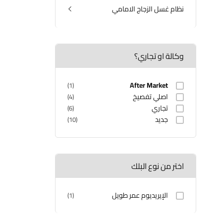
كهربائيات المحرك
نظام غسل الزجاج الامامي
كومبريسر التبريد
الماسحات
وكالة او تجاري؟
After Market
(1)
اصلي تفصيخ
(4)
تجاري
(6)
جديد
(10)
اختر من نوع البلك
الإيريديوم عمر طويل
(1)