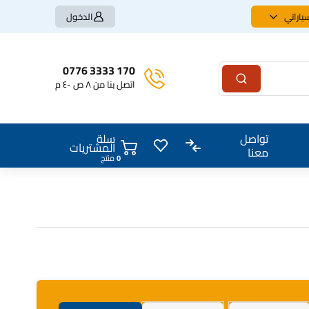
ياراتي
الدخول
170 3333 0776
اتصل بنا من ٨ ص -٤ م
سلة
تواصل
المشتريات
معنا
0
منتج