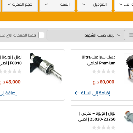
العلامة التجارية
الموديل
السنة
حجم المحرك
فقط المنتجات التي علي
دسك سيراميك Ultra
Premium امامي
F0010 | اصلي تفصيخ
ADVICS راف فور –
كامري – كراون
60,000
د.ع
45,000
د.ع
إضافة إلى السلة
إضافة إلى
نوزل | تويوتا – لكزس |
23250-25020 | اصلي
تفصيخ