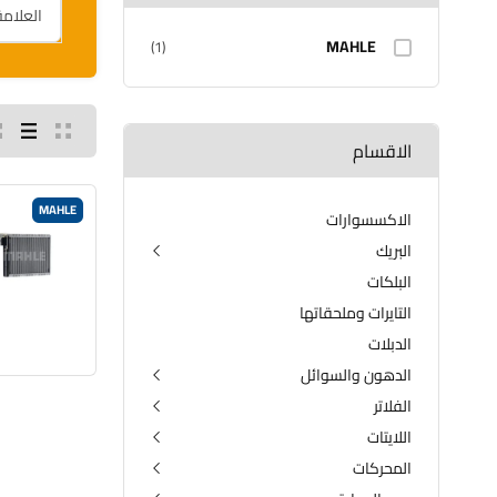
MAHLE
(1)
الاقسام
MAHLE
الاكسسوارات
البريك
البلكات
الدسكات الامامية والخلفية
الفلنجات
التايرات وملحقاتها
الدبلات
الدهون والسوائل
الفلاتر
دهن الكير
دهن المحرك
اللايتات
فلتر التبريد
مضافات البانزين
فلتر الدهن
المحركات
اللايتات الامامية
مضافات لدهن المحرك
فلتر الكير