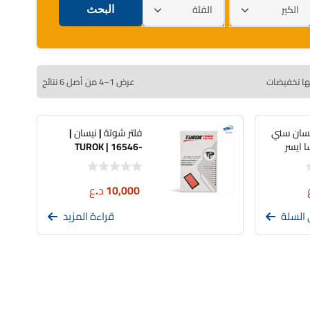
الكير
الفئة
ها تخفيضات
عرض 1–4 من أصل 6 نتائج
يسان سني
فلتر شوتة | نيسان |
 ايسر
TUROK | 16546-
ED500
10,000
د.ع
 السلة
قراءة المزيد