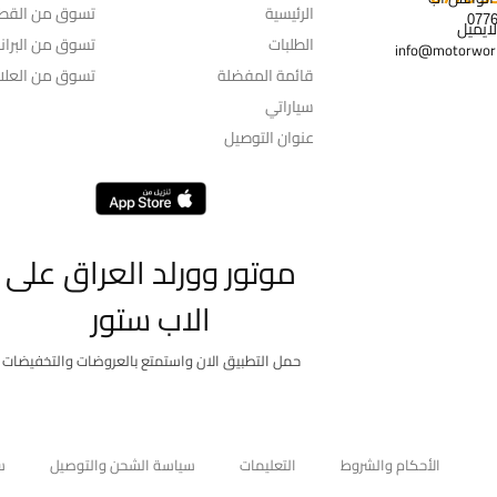
الرئيسية
تسوق من القط
لايميل
الطلبات
تسوق من البران
info@motorworl
قائمة المفضلة
تسوق من العلام
سياراتي
عنوان التوصيل
موتور وورلد العراق على
الاب ستور
حمل التطبيق الان واستمتع بالعروضات والتخفيضات
الأحكام والشروط
التعليمات
سياسة الشحن والتوصيل
س