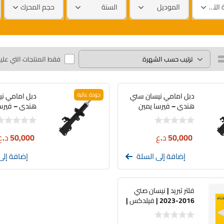
العلامة التجارية
الموديل
السنة
حجم المحرك
فقط المنتجات التي علي
دبل امامي نيسان سني
جودة عالية
دبل امامي ن
هندي – فيرسا يمين
هندي – فيرسا
50,000
د.ع
50,000
د.ع
إضافة إلى السلة
إضافة إلى
فلتر تبريد | نيسان صني
2016-2023 | فيلدكس |
27277-1HD0A