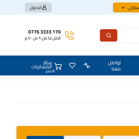
ياراتي
الدخول
170 3333 0776
اتصل بنا من ٨ ص -٤ م
سلة
تواصل
المشتريات
معنا
0
منتج