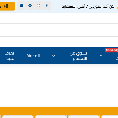
كن أحد الموردين / أملى الاستمارة
س
وقة فقط!
تسوق من
تعرف
المدونة
ت
الاقسام
علينا