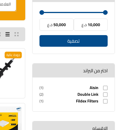
10,000 د.ع
50,000 د.ع
تصفية
جودة عالية
اختر من البراند
Aisin
(1)
Double Link
(2)
Fildex Filters
(1)
الاقسام