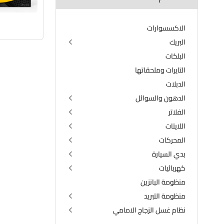
الاكسسوارات
البريك
البلكات
الدسكات الامامية والخلفية
الفلنجات
التايرات وملحقاتها
الدبلات
الدهون والسوائل
الفلاتر
دهن الكير
دهن المحرك
اللايتات
فلتر التبريد
مضافات البانزين
فلتر الدهن
المحركات
اللايتات الامامية
مضافات لدهن المحرك
فلتر الكير
اللايتات الخلفية
بدي السيارة
الداينمو
فلتر شوته
لايتات الضباب الامامية
الراديتر
كهربائيات
الدعاميات
فلتر فيت بم
المجاول
منظومة البانزين
البطارية
النوزلات
منظومة التبريد
كهربائيات المحرك
نظام غسل الزجاج الامامي
كومبريسر التبريد