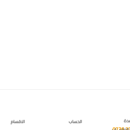
دة
الحساب
الاقسام
 الواتس اب