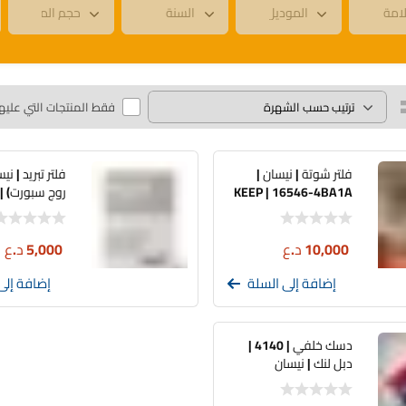
فقط المنتجات التي عليه
فلتر شوتة | نيسان |
فلتر تبريد | ني
KEEP | 16546-4BA1A
4BU0A
10,000
د.ع
5,000
د.ع
إضافة إلى السلة
إضافة إلى
دسك خلفي | 4140 |
دبل لنك | نيسان