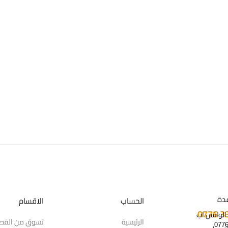
دة
الحساب
الاقسام
 الواتس اب
الرئيسية
تسوق من القط