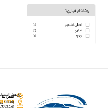
وكالة او تجاري؟
اصلي تفصيخ
(2)
تجاري
(6)
جديد
(1)
مركز المساع
اتصل بنا
170 3333 0776
راسلنا على
170 3333 0776