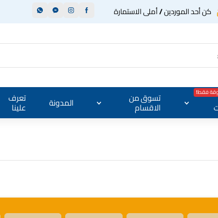
كن أحد الموردين / أملى الاستمارة
وقة فقط!
تسوق من
تعرف
المدونة
ت
الاقسام
علينا