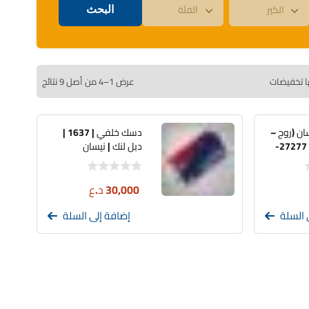
ا تخفيضات
عرض 1–4 من أصل 9 نتائج
سان (روج –
دسك خلفي | 1637 |
روج سبورت) | 27277-
دبل لنك | نيسان
30,000
د.ع
 السلة
إضافة إلى السلة