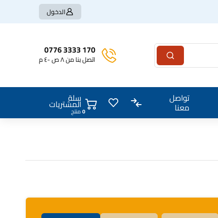
الدخول
170 3333 0776
اتصل بنا من ٨ ص -٤ م
سلة
تواصل
المشتريات
معنا
منتج