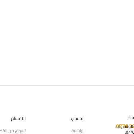
دة
الحساب
الاقسام
 الواتس اب
الرئيسية
تسوق من القط