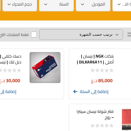
العلامة التجارية
الموديل
السنة
حجم المحرك
فقط المنتجات التي
بلكات NGK | نيسان |
أصلي | DILKAR6A11 |
دبل لنك | نيس
سيت اربع قطع (فل
بدون تغليف)
85,000
د.ع
30,000
د.ع
إضافة إلى السلة
إضافة إلى
فلتر شوتة نيسان سينترا
– روج