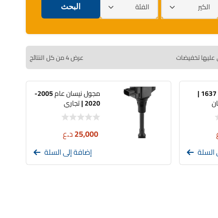
الكير
الفئة
 عليها تخفيضات
عرض ⁦4⁩ من كل النتائج
دسك خلفي | 1637 |
مجول نيسان عام 2005-
ان
2020 | تجاري
25,000
د.ع
 السلة
إضافة إلى السلة