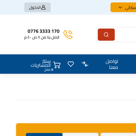
ياراتي
الدخول
170 3333 0776
اتصل بنا من ٨ ص -٤ م
سلة
تواصل
المشتريات
معنا
0
منتج