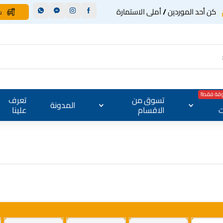
كن أحد الموردين / أملى الاستمارة
س
وقة فقط!
تسوق من
تعرف
المدونة
ت
الاقسام
علينا