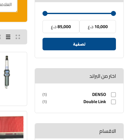
10,000 د.ع
85,000 د.ع
تصفية
اختر من البراند
DENSO
(1)
Double Link
(1)
الاقسام