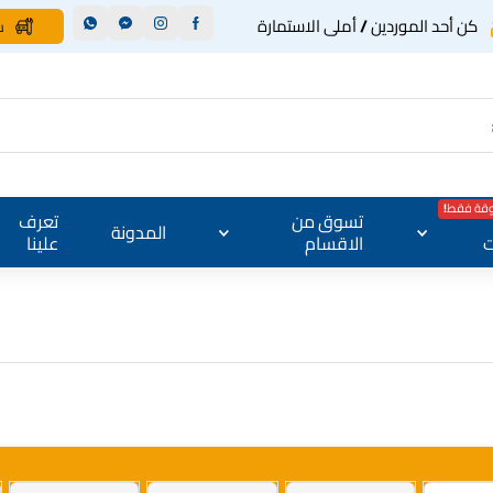
كن أحد الموردين / أملى الاستمارة
س
وقة فقط!
تسوق من
تعرف
المدونة
ت
الاقسام
علينا