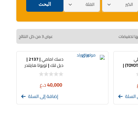
الكير
الفئة
ها تخفيضات
عرض ⁦3⁩ من كل النتائج
لي
دسك امامي | 2137 |
(TOYOTA GENUINE) |
دبل لنك | تويوتا هايلندر
FK20HR
40,000
د.ع
 السلة
إضافة إلى السلة