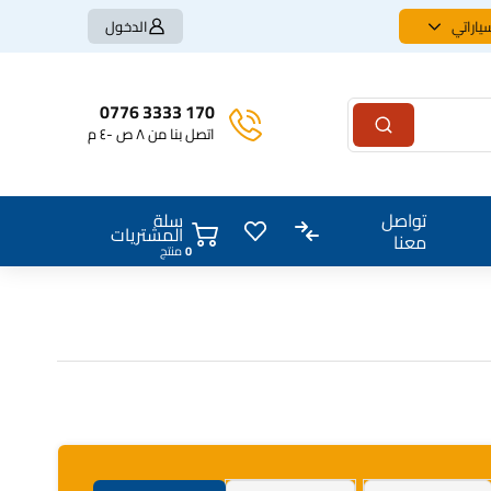
ياراتي
الدخول
170 3333 0776
اتصل بنا من ٨ ص -٤ م
سلة
تواصل
المشتريات
معنا
0
منتج