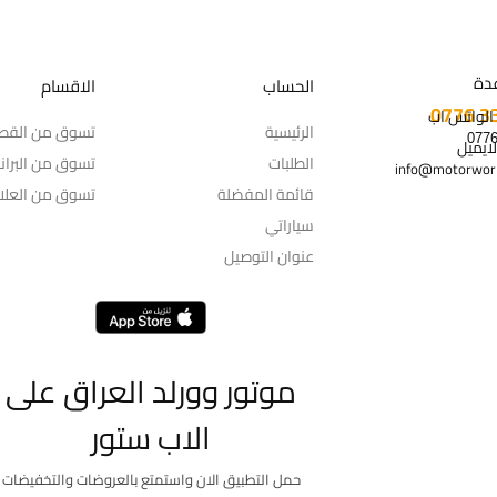
دة
الحساب
الاقسام
 الواتس اب
الرئيسية
تسوق من القط
لايميل
الطلبات
تسوق من البران
info@motorworl
قائمة المفضلة
تسوق من العلام
سياراتي
عنوان التوصيل
موتور وورلد العراق على
الاب ستور
حمل التطبيق الان واستمتع بالعروضات والتخفيضات