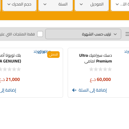
العلامة التجارية
الموديل
السنة
حجم المحرك
فقط المنتجات التي علي
دسك سيراميك Ultra
الاصلي
بلك تويوتا أص
Premium امامي
ADVICS راف فور –
11 | 90919-
كامري – كراون
01247 | 2GR
60,000
د.ع
21,000
د.ع
إضافة إلى السلة
إضافة إلى