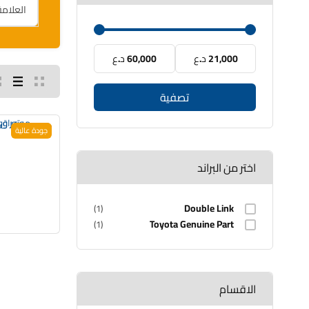
21,000 د.ع
60,000 د.ع
تصفية
جودة عالية
اختر من البراند
Double Link
(1)
Toyota Genuine Part
(1)
الاقسام