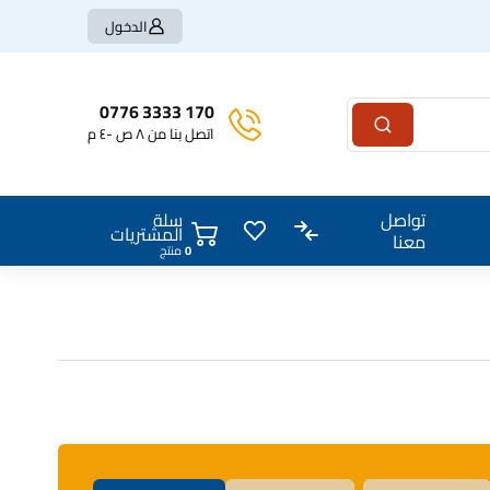
الدخول
170 3333 0776
اتصل بنا من ٨ ص -٤ م
سلة
تواصل
المشتريات
معنا
منتج