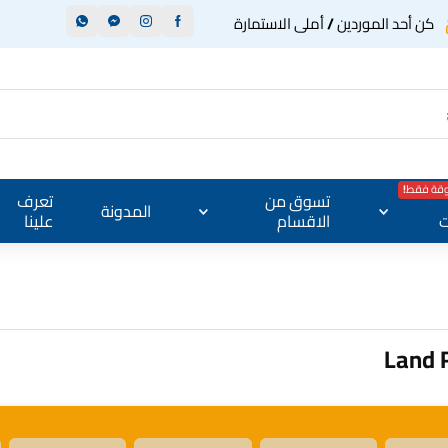
كن أحد الموردين / أملى الاستمارة
وقة فقط!
تسوق من
تعرف
المدونة
ت
الاقسام
علينا
Land 