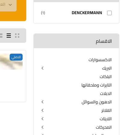
DENCKERMANN
(1)
الاقسام
الاصلي
الاكسسوارات
البريك
البلكات
الدسكات الامامية والخلفية
الفلنجات
التايرات وملحقاتها
الدبلات
الدهون والسوائل
الفلاتر
دهن الكير
دهن المحرك
اللايتات
فلتر التبريد
مضافات البانزين
فلتر الدهن
المحركات
اللايتات الامامية
مضافات لدهن المحرك
فلتر الكير