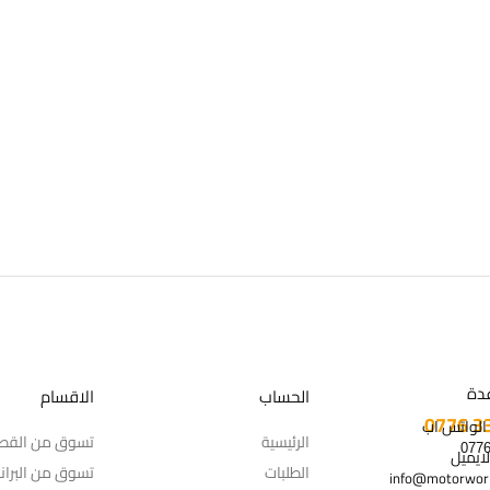
دة
الحساب
الاقسام
 الواتس اب
الرئيسية
تسوق من القط
لايميل
الطلبات
تسوق من البران
info@motorworl