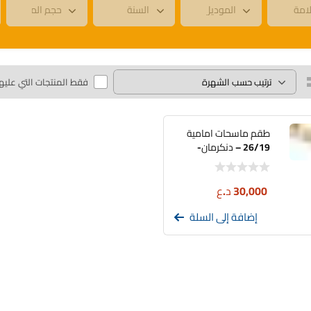
فقط المنتجات التي عليه
طقم ماسحات امامية
26/19 – دنكرمان-
VD10023
30,000
د.ع
إضافة إلى السلة