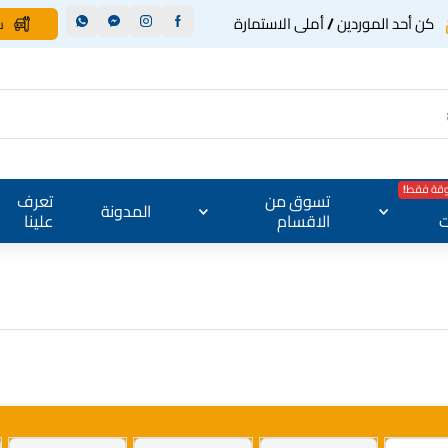
كن أحد الموردين / أملى الاستمارة
س
وقة فقط!
تسوق من
تعرف
المدونة
ت
الاقسام
علينا