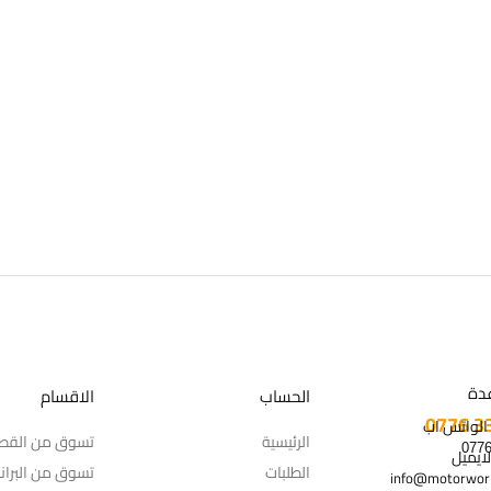
دة
الحساب
الاقسام
 الواتس اب
الرئيسية
تسوق من القط
لايميل
الطلبات
تسوق من البران
info@motorworl