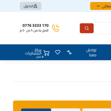
ياراتي
الدخول
170 3333 0776
اتصل بنا من ٨ ص -٤ م
سلة
تواصل
المشتريات
معنا
0
منتج