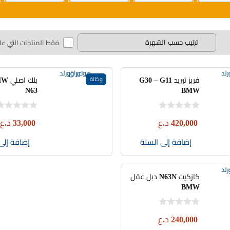
فقط المنتجات التي عل
وكالة
فريز تبريد G30 – G11
N63
BMW
420,000
د.ع
33,000
د.ع
إضافة إلى السلة
إضافة إلى
كازكيت N63N دبل عقل
BMW
240,000
د.ع