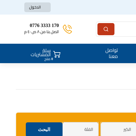
الدخول
170 3333 0776
اتصل بنا من ٨ ص -٤ م
تواصل
سلة
المشتريات
معنا
0
منتج
الكير
الفئة