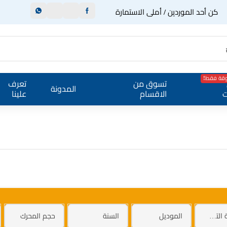
كن أحد الموردين / أملى الاستمارة
وقة فقط!
تسوق من
تعرف
المدونة
ت
الاقسام
علينا
العلامة التجارية
الموديل
السنة
حجم المحرك