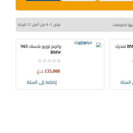
عرض 1–4 من أصل 11 نتيجة
يها تخفيضات
بلك اصلي BMW لمحرك
واتربم توربو بلاستك N63
BMW
135,000
د.ع
 السلة
إضافة إلى السلة