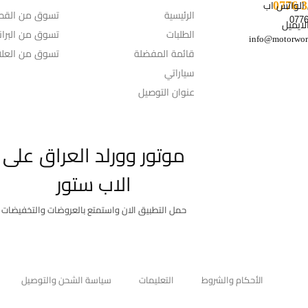
 الواتس اب
الرئيسية
تسوق من القط
الايميل
الطلبات
تسوق من البران
info@motorwor
قائمة المفضلة
تسوق من العلام
سياراتي
عنوان التوصيل
موتور وورلد العراق على
الاب ستور
حمل التطبيق الان واستمتع بالعروضات والتخفيضات
الأحكام والشروط
التعليمات
سياسة الشحن والتوصيل