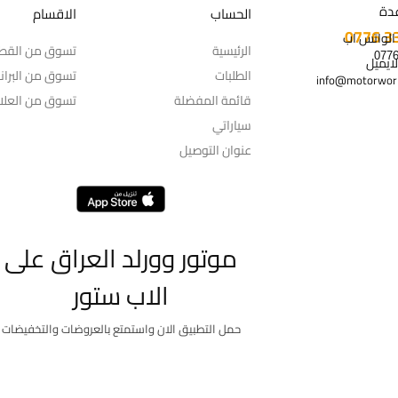
دة
الحساب
الاقسام
 الواتس اب
الرئيسية
تسوق من القط
لايميل
الطلبات
تسوق من البران
info@motorworl
قائمة المفضلة
تسوق من العلام
سياراتي
عنوان التوصيل
موتور وورلد العراق على
الاب ستور
حمل التطبيق الان واستمتع بالعروضات والتخفيضات