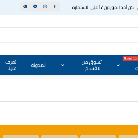
كن أحد الموردين / أملى الاستمارة
وقة فقط!
تسوق من
تعرف
المدونة
ت
الاقسام
علينا