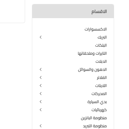
الاقسام
الاكسسوارات
البريك
البلكات
الدسكات الامامية والخلفية
الفلنجات
التايرات وملحقاتها
الدبلات
الدهون والسوائل
الفلاتر
دهن الكير
دهن المحرك
اللايتات
فلتر التبريد
مضافات البانزين
فلتر الدهن
المحركات
اللايتات الامامية
مضافات لدهن المحرك
فلتر الكير
اللايتات الخلفية
بدي السيارة
الداينمو
فلتر شوته
لايتات الضباب الامامية
الراديتر
كهربائيات
الدعاميات
فلتر فيت بم
المجاول
منظومة البانزين
البطارية
النوزلات
منظومة التبريد