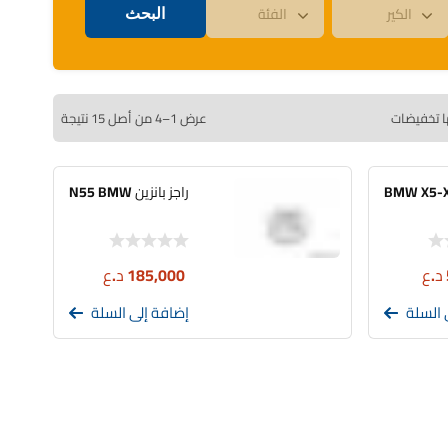
ا تخفيضات
عرض 1–4 من أصل 15 نتيجة
راجز بانزين N55 BMW
د.ع
185,000
د.ع
 السلة
إضافة إلى السلة