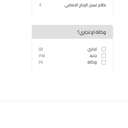
كهربائيات المحرك
نظام غسل الزجاج الامامي
كومبريسر التبريد
الماسحات
وكالة او تجاري؟
تجاري
(2)
جديد
(14)
وكالة
(1)