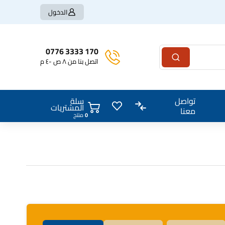
الدخول
170 3333 0776
اتصل بنا من ٨ ص -٤ م
سلة
تواصل
المشتريات
معنا
منتج