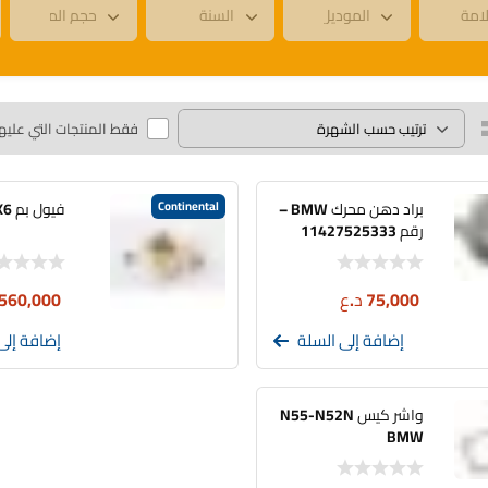
فقط المنتجات التي عليه
براد دهن محرك BMW –
Continental
فيول بم BMW X5-X6
رقم 11427525333
75,000
د.ع
560,000
إضافة إلى السلة
إضافة إلى
واشر كيس N55-N52N
BMW