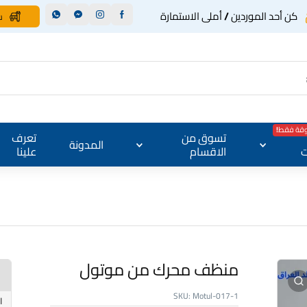
كن أحد الموردين / أملى الاستمارة
س
وقة فقط!
تسوق من
تعرف
المدونة
ت
الاقسام
علينا
منظف محرك من موتول
SKU:
Motul-017-1