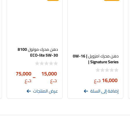
دهن محرك موتول 8100
ECO-lite 5W-30
دهن محرك امزويل | 0W-16
| Signature Series
75,000
15,000
–
16,000
د.ع
د.ع
د.ع
إضافة إلى السلة
عرض المنتجات