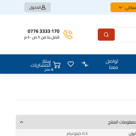
ياراتي
الدخول
170 3333 0776
اتصل بنا من ٨ ص -٤ م
سلة
تواصل
المشتريات
معنا
0
منتج
معلومات المنتج
الوزن
0.3 كيلوغرام