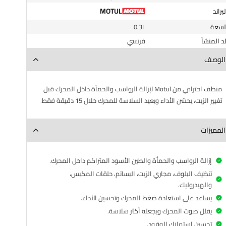
MOTUL
البراند
السعة
0.3L
لد المنشأ
فرنسي
الوصف
منظف احترافي من Motul لإزالة الرواسب والحمأة داخل المحرك قبل
تغيير الزيت، يحسّن الأداء ويعيد السلاسة للمحرك خلال 15 دقيقة فقط.
المميزات
إزالة الرواسب والحمأة والطين الأسود المتراكم داخل المحرك.
تنظيف البلوف، مجاري الزيت، البساتم، حلقات المكبس،
والهيدروليك.
يساعد على استعادة ضغط المحرك وتحسين الأداء.
يقلل صوت المحرك ويجعله أكثر سلاسة.
تحسين استهلاك الوقود.