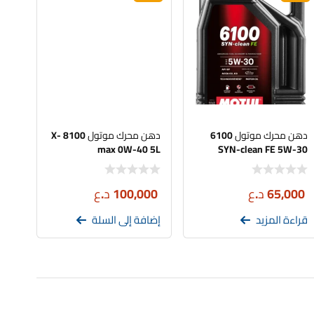
دهن محرك موتول 6100
دهن محرك موتول 8100 X-
max 0W-40 5L
SYN-clean FE 5W-30
65,000
د.ع
100,000
د.ع
قراءة المزيد
إضافة إلى السلة