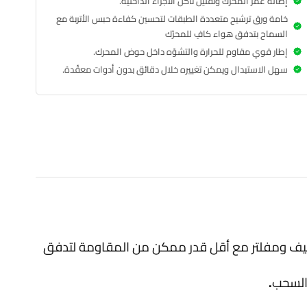
إطالة عمر المحرك وتقليل تآكل الأجزاء الداخلية.
خامة ورق ترشيح متعددة الطبقات لتحسين كفاءة حبس الأتربة مع
السماح بتدفق هواء كافٍ للمحرّك
إطار قوي مقاوم للحرارة والتشوّه داخل حوض المحرك.
سهل الاستبدال ويمكن تغييره خلال دقائق بدون أدوات معقّدة.
 نظيف ومفلتر مع أقل قدر ممكن من المقاومة لتدفق
السحب.