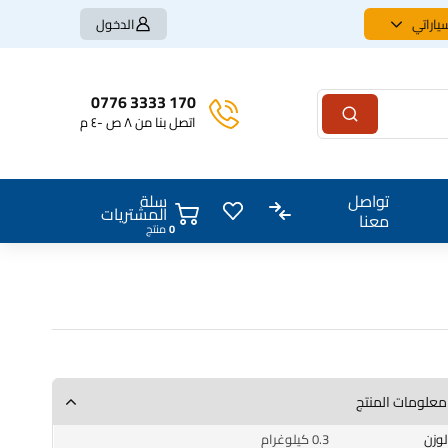
ياراتي
الدخول
170 3333 0776
اتصل بنا من ٨ ص -٤ م
سلة
تواصل
المشتريات
معنا
0
منتج
معلومات المنتج
الوزن
0.3 كيلوغرام