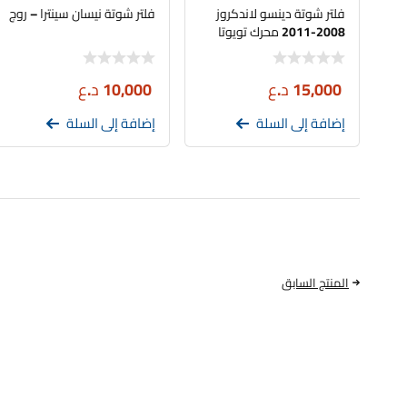
فلتر شوتة دينسو لاندكروز
فلتر شوتة نيسان سينترا – روج
2008-2011 محرك تويوتا
4.0 V6 1GR-FE
15,000
د.ع
10,000
د.ع
إضافة إلى السلة
إضافة إلى السلة
المنتج السابق