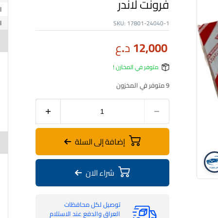
فرونت لاندر
SKU:
17801-24040-1
12,000
د.ع
متوفر في المخازن !
9 متوفر في المخزون
إضافة إلى السلة
فلتر شوتة تويوتا كورولا – كورولا كروس هايبرد – فرونت لاندر
شراء الان
توصيل لكل محافظات
العراق والدفع عند الاستلام