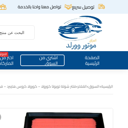
توصيل سريع
تواصل معنا واحنا بالخدمة
الموث
الصفحة
اشتري من
اختر من
الرئيسية
السوق
الماركا
الرئيسية
السوق
الفلاتر
فلتر شوتة تويوتا كورولا – كورولا كروس هايبرد – فرو