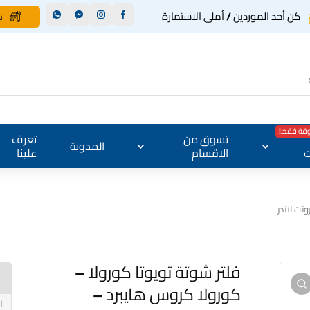
كن أحد الموردين / أملى الاستمارة
س
وقة فقط!
تسوق من
تعرف
المدونة
ت
الاقسام
علينا
نت لاندر
فلتر شوتة تويوتا كورولا –
كورولا كروس هايبرد –