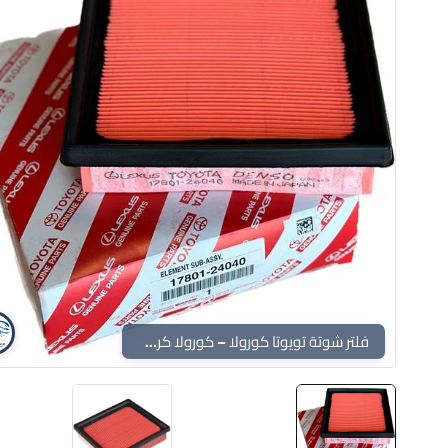
فلتر شوتة تويوتا كورولا – كورولا كروس هايبرد – فرونت لاندر