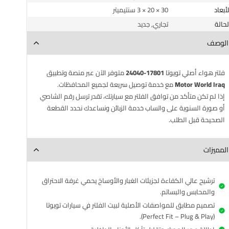
الأبعاد
30 × 20 × 3 سنتيميتر
الحالة
تجاري, جديد
الوصف
فلتر هواء أصلي تويوتا
17801-24040
متوفر الآن عبر منصة وتطبيق
Motor World Iraq
مع خدمة توصيل سريعة لجميع المحافظات.
إذا لم تكن متأكد من توافق الفلتر مع سيارتك، تقدر ترسل رقم الشاصي
أو صورة السنوية على واتساب خدمة الزبائن ونساعدك نحدد القطعة
الصحيحة قبل الطلب.
المميزات
ترشيح عالي الكفاءة لجزيئات الغبار والأوساخ يحمي غرفة الاحتراق
والمحابس والبساتم.
تصميم مطابق للمواصفات الأصلية لبيت الفلتر في سيارات تويوتا
(Perfect Fit – Plug & Play).