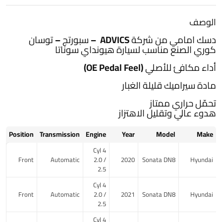
الوصف
دسك امامي من شركة ADVICS – سبورتج – توسان
كوري الصنع مناسب لسيارة هيونداي سوناتا
أداء مكافئ للأصلي (OE Pedal Feel)
مادة سيراميك قليلة الغبار
تحمّل حراري ممتاز
هدوء عالي وتقليل الاهتزاز
Position
Transmission
Engine
Year
Model
Make
4 Cyl
Front
Automatic
2.0 /
2020
Sonata DN8
Hyundai
2.5
4 Cyl
Front
Automatic
2.0 /
2021
Sonata DN8
Hyundai
2.5
4 Cyl