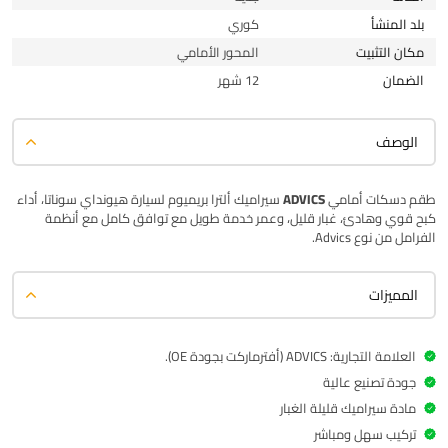
بلد المنشأ
كوري
مكان التثبيت
المحور الأمامي
الضمان
12 شهر
الوصف
طقم دسكات أمامي
ADVICS
سيراميك ألترا بريميوم لسيارة هيونداي سوناتا، أداء
كبح قوي وهادئ، غبار قليل، وعمر خدمة طويل مع توافق كامل مع أنظمة
الفرامل من نوع Advics.
المميزات
العلامة التجارية: ADVICS (أفترماركت بجودة OE).
جودة تصنيع عالية
مادة سيراميك قليلة الغبار
تركيب سهل ومباشر