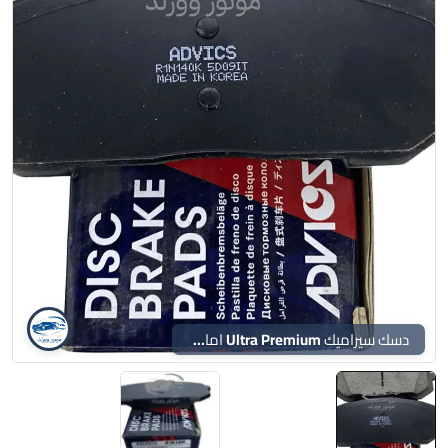
دسك سيراميك Ultra Premium امامي ADVICS – سوناتا – توسان – سبورتج 2020 – 2022