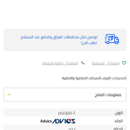
توصيل لكل محافظات العراق والدفع عند الاستلام
اطلب الان!
اضافة الى المفضلة
اضافة الى قائمة المقارنة
التصنيفات:
البريك
,
الدسكات الامامية والخلفية
معلومات المنتج
الوزن
2 كيلوغرام
البراند
Advics
الحالة
جديد