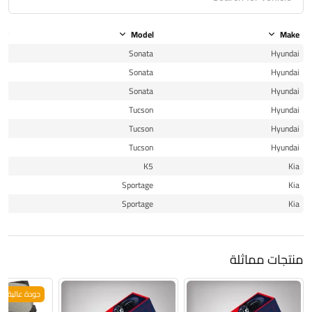
ear
Model
Make
20
Sonata
Hyundai
21
Sonata
Hyundai
22
Sonata
Hyundai
20
Tucson
Hyundai
21
Tucson
Hyundai
22
Tucson
Hyundai
22
K5
Kia
22
Sportage
Kia
23
Sportage
Kia
منتجات مماثلة
جودة عالية