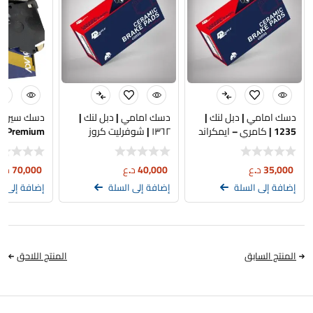
دسك امامي | دبل لنك |
دسك امامي | دبل لنك |
1235 | كامري – ايمكراند
١٣٦٢ | شوفرليت كروز
– 2025
35,000
د.ع
40,000
د.ع
70,000
د.ع
إضافة إلى السلة
إضافة إلى السلة
إضافة إلى ا
المنتج السابق
المنتج اللاحق