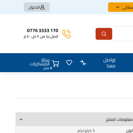
ياراتي
الدخول
170 3333 0776
اتصل بنا من ٨ ص -٤ م
سلة
تواصل
المشتريات
معنا
0
منتج
معلومات المنتج
الوزن
5 كيلوغرام