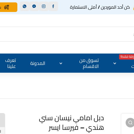
كن أحد الموردين / أملى الاستمارة
س
وقة فقط!
تسوق من
تعرف
المدونة
ت
الاقسام
علينا
دبل امامي نيسان سني
هندي – فيرسا ايسر