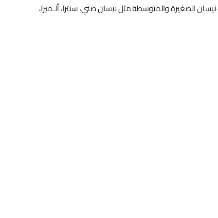
Front Right Shock Absorber / Suspensi) مخصص لعدد من سيارات نيسان الصغيرة والمتوسطة مثل نيسان صني، سنترا، ألـميرا،