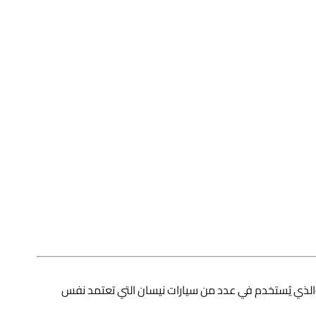
 AISIN 54303-3BG0A مخصص ليكون بديل للمساعد الأمامي الأيمن المرتبط برقم القطعة الأصلي NISSAN 54303-3BG0A، والذي يُستخدم في عدد من سيارات نيسان التي تعتمد نفس