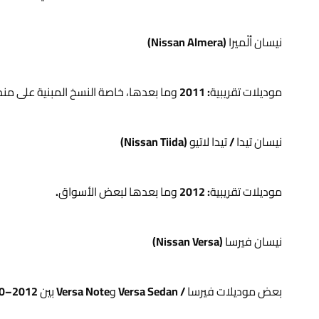
نيسان ألْميرا (Nissan Almera)
موديلات تقريبية: 2011 وما بعدها، خاصة النسخ المبنية على منصة صني N17.
نيسان تيدا / تيدا لاتيو (Nissan Tiida)
موديلات تقريبية: 2012 وما بعدها لبعض الأسواق.
نيسان فيرسا (Nissan Versa)
بعض موديلات فيرسا / Versa Sedan وVersa Note بين 2012–2020 تعتمد نفس نظام التعليق الأمامي، ويظهر معها نفس رقم الـ OEM أو ما يعادله.