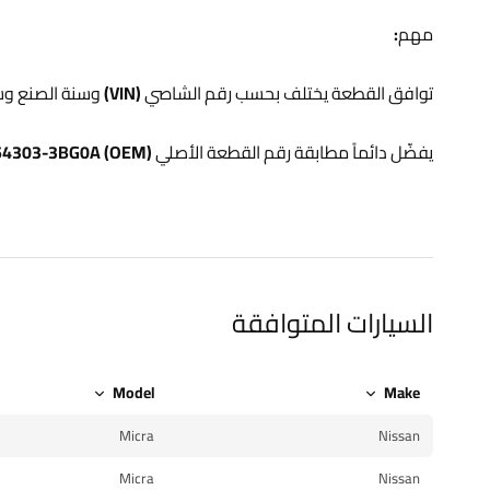
مهم:
توافق القطعة يختلف بحسب رقم الشاصي (VIN) وسنة الصنع وسوق السيارة (خليجي، أمريكي، أوروبي).
يفضّل دائماً مطابقة رقم القطعة الأصلي (OEM) 54303-3BG0A قبل تأكيد الطلب.
السيارات المتوافقة
Model
Make
Micra
Nissan
Micra
Nissan