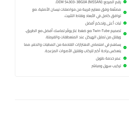
رقم المرجع: OEM 54303-3BG0A (NISSAN).
مصنّعة وفق معايير قريبة من مواصفات نيسان الأصلية، مع
توافق كامل في الأبعاد ونقاط التثبيت.
ثبات أعلى وتحكم أفضل
تصميم Twin-Tube مع ضغط غاز يوفّر تماسك أفضل مع الطريق،
ويقلل من تمايل الهيكل عند المنعطفات والفرملة.
يساهم في امتصاص الاهتزازات القادمة من المطبات والحفر، مما
ينعكس براحة أكبر للركاب وتقليل الأصوات المزعجة.
عمر خدمة طويل
تركيب سهل ومباشر