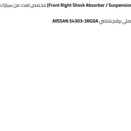
قطعة AISIN 54303-3BG0A هي مساعد أمامي يمين (on Strut
 NISSAN 54303-3BG0A.