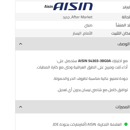
Aisin
البراند
الحالة
After Market, جديد
لد المنشأ
صيني
مكان التثبيت
الأمام, اليسار
الوصف
مع اختيارك
AISIN 54303-3BG0A
ستحصل على:
أداء ثابت ومريح على الطرق العراقية وحتى مع كثرة المطبات.
جودة تصنيع عالية مناسبة لظروف الحر والحمولة.
توافق كامل مع شاصي نيسان بدون أي تعديل.
المميزات
العلامة التجارية: AISIN (أفترماركت بجودة OE).