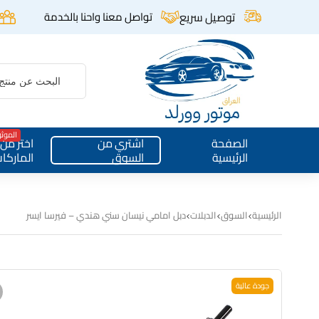
توصيل سريع
تواصل معنا واحنا بالخدمة
الموث
الصفحة
اشتري من
اختر من
الرئيسية
السوق
الماركا
الرئيسية
السوق
الدبلات
دبل امامي نيسان سني هندي – فيرسا ايسر
جودة عالية