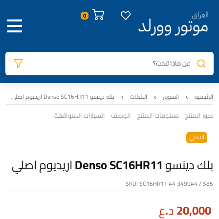
عن ماذا تبحث؟
الرئيسية
السوق
البلكات
بلك دينسو Denso SC16HR11 اريديوم اصلي
صور المنتج
معلومات المنتج
الوصف
السيارات المتوافقة
الاصلي
بلك دينسو Denso SC16HR11 اريديوم اصلي
SKU:
SC16HR11 #4 3499#4 / S85
20,000
د.ع