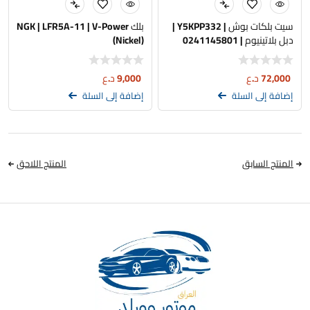
سيت بلكات بوش | Y5KPP332 |
بلك NGK | LFR5A-11 | V-Power
دبل بلاتينيوم | 0241145801
(Nickel)
72,000
د.ع
9,000
د.ع
إضافة إلى السلة
إضافة إلى السلة
المنتج السابق
المنتج اللاحق