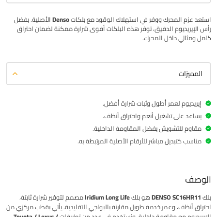
استعد عزم المحرك ووفر في استهلاك الوقود مع بلكات
Denso
الأصلية. بفضل
رأس الإيريديوم الدقيق، توفر هذه البلكات أقوى شرارة ممكنة لضمان احتراق
كامل ومثالي داخل المحرك.
المميزات
إيريديوم لعمر أطول وثبات شرارة أفضل.
يساعد على تشغيل أنعم واحتراق أنظف.
مقاوم للتشويش بفضل المقاومة الداخلية.
مناسب كتبديل مباشر للأرقام الأصلية المرتبطة به.
الوصف
بلك
DENSO SC16HR11
هو بلك
Iridium Long Life
مصمم لتوفير شرارة ثابتة،
احتراق أنظف، وعمر خدمة طويل مقارنة بالبواجي التقليدية. يأتي بقطب مركزي من
الإيريديوم مع مقاومة داخلية، ويُستخدم في عدد من تطبيقات
Toyota / Lexus /