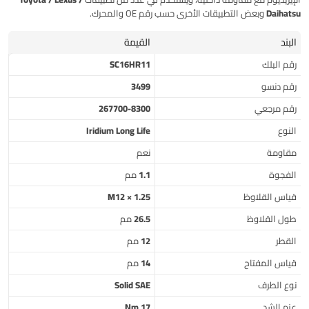
Daihatsu
وبعض التطبيقات الأخرى حسب رقم OE والمحرك.
البند
القيمة
رقم البلك
SC16HR11
رقم دنسو
3499
رقم مرجعي
267700-8300
النوع
Iridium Long Life
مقاومة
نعم
الفجوة
1.1 مم
قياس القلاوظ
M12 × 1.25
طول القلاوظ
26.5 مم
القطر
12 مم
قياس المفتاح
14 مم
نوع الطرف
Solid SAE
عزم الشد
17 Nm