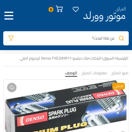
0
عن ماذا تبحث؟
الرئيسية
السوق
البلكات
بلك دينسو Denso FXE20HR11 اريديوم اصلي
صور المنتج
معلومات المنتج
الوصف
الاصلي