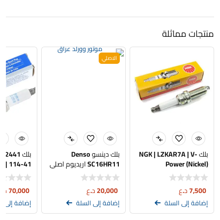
منتجات مماثلة
الاصلي
بلك NGK | LZKAR7A | V-
بلك دينسو Denso
بلك 2441
Power (Nickel)
SC16HR11 اريديوم اصلي
يوكن | سيت
7,500
د.ع
20,000
د.ع
70,000
د.ع
إضافة إلى السلة
إضافة إلى السلة
إضافة إلى ا