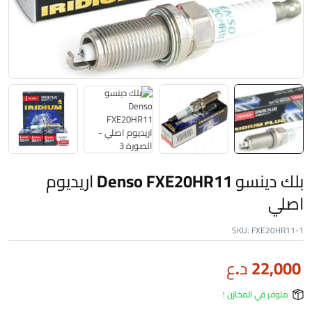
بلك دينسو Denso FXE20HR11 اريديوم
اصلي
SKU:
FXE20HR11-1
22,000
د.ع
متوفر في المخازن !