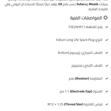
سيارات Mazda وSubaru حسب رقم OE
، ويُعد خيارًا ممتازًا للاستخدام اليومي وفي
القيادة العادية.
المواصفات الفنية
رقم القطعة:
FXE20HR11
النوع:
Iridium Long Life Spark Plug
القطب المركزي:
إيريديوم (Iridium)
القطب الأرضي:
بلاتينيوم
المقاومة (Resistor):
نعم
الفجوة (Electrode Gap):
1.1 مم
قياس القلاوظ (Thread Size):
M12 × 1.25