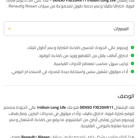
بلك إشعال
DENSO FXE20HR11 Iridium Long Life
– بلك عالي الأداء يوفر شرارة
قوية، احتراقًا نظيفًا وعمر خدمة طويل لمجموعة من سيارات Nissan وRenault.
المميزات
إريديوم عالي الجودة: لتحسين كفاءة الشرارة وعمر أطول للبلك.
احتراق أنظف: يقلل من التقطيع ويزيد من كفاءة الوقود.
تركيب سهل: مناسب لمعظم الأدوات القياسية.
أداء موثوق: تشغيل سلس واستجابة جيدة للمحرك في الاستخدام اليومي.
الوصف
بلك الإشعال
DENSO FXE20HR11
هو بلك
Iridium Long Life
عالي الجودة مصمم
لتوفير شرارة قوية، احتراق نظيف، وأداء موثوق في محركات البنزين. يتميّز بقطب
إيريديوم مركزي ونابض أرضي من البلاتينيوم، ما يرفع من كفاءة الاشتعال وعمر
الخدمة مقارنة بالبواجي التقليدية.
هذا البلك مناسب بشكل خاص لمجموعة من سيارات
Nissan وRenault وبعض