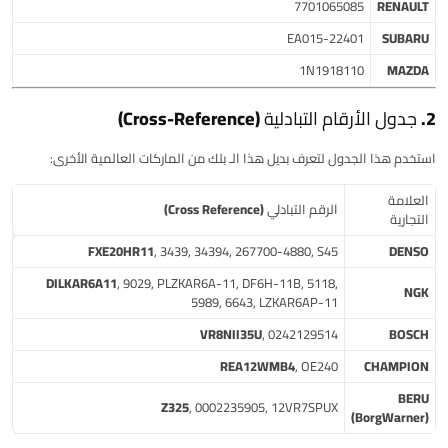
7701065085
RENAULT
22401-EA015
SUBARU
1N1918110
MAZDA
2. جدول الأرقام التبادلية (Cross-Reference)
استخدم هذا الجدول لتعرف بديل هذا الـ
بلك
من الماركات العالمية الأخرى:
العلامة
الرقم التبادلي (Cross Reference)
التجارية
FXE20HR11
, 3439, 34394, 267700-4880, S45
DENSO
DILKAR6A11
, 9029, PLZKAR6A-11, DF6H-11B, 5118,
NGK
5989, 6643, LZKAR6AP-11
VR8NII35U
, 0242129514
BOSCH
REA12WMB4
, OE240
CHAMPION
BERU
Z325
, 0002235905, 12VR7SPUX
(BorgWarner)