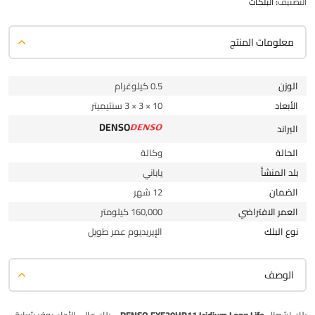
التصنيف:
البلكات
معلومات المنتج
الوزن
0.5 كيلوغرام
الأبعاد
10 × 3 × 3 سنتيميتر
DENSO
البراند
الحالة
وكالة
بلد المنشأ
ياباني
الضمان
12 شهر
العمر الافتراضي
160,000 كيلومتر
نوع البلك
الإيريديوم عمر طويل
الوصف