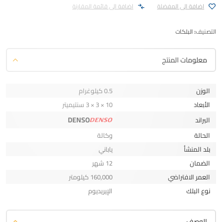
اضافة الى المفضلة
اضافة الى قائمة المقارنة
8250
التصنيف:
البلكات
معلومات المنتج
الوزن
0.5 كيلوغرام
الأبعاد
10 × 3 × 3 سنتيميتر
DENSO
البراند
الحالة
وكالة
بلد المنشأ
ياباني
الضمان
12 شهر
العمر الافتراضي
160,000 كيلومتر
نوع البلك
الإيريديوم
الوصف