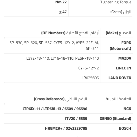
22 Nm
Tightening Torque
الوزن (Gross)
47 g
المصنع (Make)
أرقام القطع الأصلية (OE Numbers)
SP-530, SP-520, SP-537, CYFS-12Y-2, AYFS-22F-M,
FORD
SP-511
(Motorcraft)
L3Y2-18-110, L716-18-110, PE5R-18-110
MAZDA
CYFS-12Y-2
LINCOLN
LR025605
LAND ROVER
العلامة التجارية
الرقم التبادلي (Cross Reference)
LTR6IX-11
/
LTR6AI-13
/
6509
/
96596
NGK
ITV20
/
5339
DENSO (Standard)
HR8MCV+
/
0242229785
BOSCH