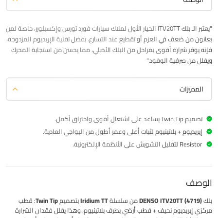
"يعتبر الـ
بلك
ITV20TT الخيار الأول لملاك سيارات فورد تورس وإكسبلورر، خاصة لمن
يعانون من ضعف في العزم أو تقطيع عند التسارع. بفضل تقنية الإريديوم المزدوجة،
فإنه يوفر شرارة أقوى بمراحل من البلك الأصلي، مما يحسن من استجابة المحرك
ويقلل من صرفية الوقود."
المميزات
تصميم Twin Tip يساعد على اشتعال أقوى واحتراق أكمل.
إيريديوم + بلاتينيوم لثبات أعلى وعمر أطول من البواجي العادية.
Resistor لتقليل التشويش على الأنظمة الإلكترونية.
الوصف
بلك
DENSO ITV20TT (4719)
من سلسلة
Iridium TT
بتصميم
Twin Tip
: قطب
مركزي إيريديوم نحيف + قطب أرضي بطرف بلاتينيوم، وهذا يقلل فقدان الشرارة