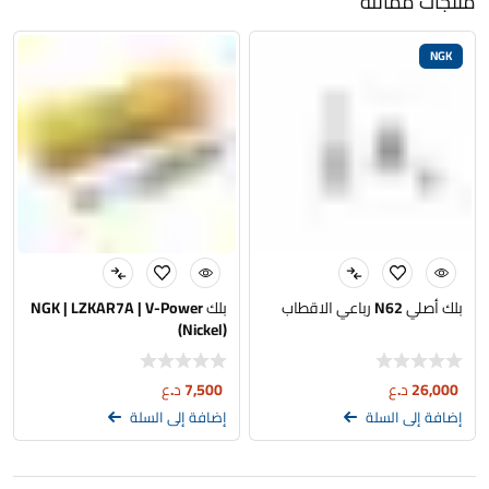
منتجات مماثلة
NGK
بلك أصلي N62 رباعي الاقطاب
بلك NGK | LZKAR7A | V-Power
(Nickel)
26,000
د.ع
7,500
د.ع
إضافة إلى السلة
إضافة إلى السلة