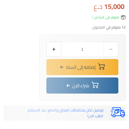
15,000
د.ع
متوفر في المخازن !
12 متوفر في المخزون
كمية
بلك
دينسو
إيريديوم
إضافة إلى السلة
باور
(Denso
Iridium
شراء الان
Power)
-
موديل
ITV20TT
توصيل لكل محافظات العراق والدفع عند الاستلام
-
اطلب الان!
رقم
267700-