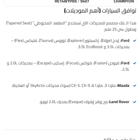
RE14WYPB5
/
9407
CHAMPION
توافق السيارات (أهم الموديلات)
هذا الـ
بلك
مصمم للمحركات التي تستخدم “المقعد المخروطي” (Tapered Seat)
وبطول سن 25 ملم:
Ford:
إيدج (Edge)، إكسبلورر (Explorer)، توروس (Taurus)، فليكس (Flex) –
بمحركات 3.5L و 3.5L EcoBoost.
Ford:
فيوجن (Fusion)، فوكس (Focus)، إسكيب (Escape) – بمحركات 2.0L و
2.5L.
Mazda:
مازدا 3، مازدا 6، CX-5، CX-9 (سواءً محركات SkyActiv أو العادية).
Land Rover:
رنج روفر إيفوك (Evoque) بمحرك 2.0L توربو.