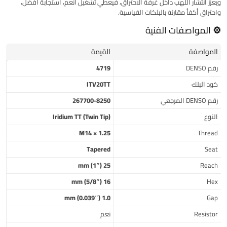
ويعزز انتشار اللهب داخل غرفة الاحتراق، فيعطي
تشغيل أنعم، استجابة أفضل،
واحتراق أكفأ
مقارنة بالبلكات القياسية.
⚙️ المواصفات الفنية
المواصفة
القيمة
رقم DENSO
4719
كود البلك
ITV20TT
رقم DENSO المرجعي
267700-8250
النوع
Iridium TT (Twin Tip)
M14 × 1.25
Thread
Tapered
Seat
25 mm (1″)
Reach
16 mm (5/8″)
Hex
1.0 mm (0.039″)
Gap
Resistor
نعم