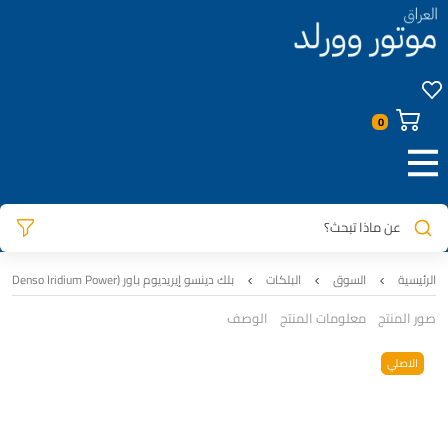
عن ماذا تبحث؟
الرئيسية
السوق
البلكات
بلك دينسو إيريديوم باور (Denso Iridium Power) – موديل ITV20TT – رقم 267700-8250
صور المنتج
معلومات المنتج
الوصف
الاصلي