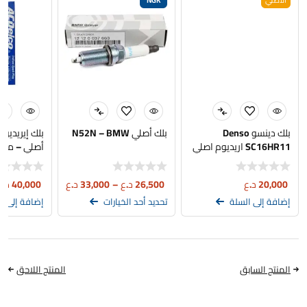
الاصلي
NGK
بلك دينسو Denso
بلك أصلي N52N – BMW
SC16HR11 اريديوم اصلي
سيت اربع ق
20,000
د.ع
26,500
د.ع
–
33,000
د.ع
40,000
د.ع
إضافة إلى السلة
تحديد أحد الخيارات
إضافة إلى ا
المنتج السابق
المنتج اللاحق