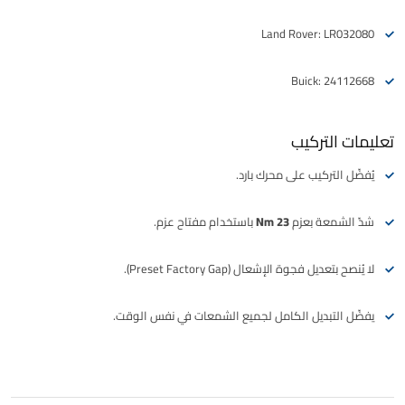
Land Rover: LR032080
Buick: 24112668
تعليمات التركيب
يُفضّل التركيب على
محرك بارد
.
شدّ الشمعة بعزم
23 Nm
باستخدام مفتاح عزم.
لا يُنصح بتعديل فجوة الإشعال (Preset Factory Gap).
يفضّل التبديل الكامل لجميع الشمعات في نفس الوقت.