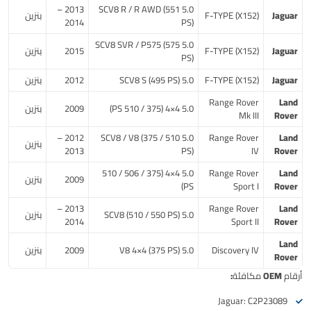
2013 –
5.0 SCV8 R / R AWD (551
Jaguar
F-TYPE (X152)
بنزين
2014
PS)
5.0 SCV8 SVR / P575 (575
Jaguar
F-TYPE (X152)
2015
بنزين
PS)
Jaguar
F-TYPE (X152)
5.0 SCV8 S (495 PS)
2012
بنزين
Range Rover
Land
5.0 4×4 (375 / 510 PS)
2009
بنزين
Mk III
Rover
2012 –
5.0 SCV8 / V8 (375 / 510
Range Rover
Land
بنزين
2013
PS)
IV
Rover
5.0 4×4 (375 / 506 / 510
Range Rover
Land
2009
بنزين
PS)
Sport I
Rover
2013 –
Range Rover
Land
5.0 SCV8 (510 / 550 PS)
بنزين
2014
Sport II
Rover
Land
Discovery IV
5.0 V8 4×4 (375 PS)
2009
بنزين
Rover
أرقام OEM مكافئة:
Jaguar: C2P23089