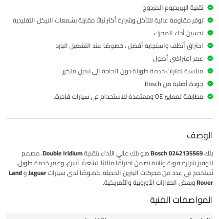
تقنية الإيريديوم المزدوج
توفر مقاومة عالية للتآكل وشرارة أكثر ثباتًا مقارنة بشمعات النيكل التقليدية.
تحسين أداء المحرك
احتراق أنظف واستجابة أفضل ، خصوصًا عند التشغيل البارد.
عمر افتراضي أطول
مناسبة لفترات خدمة طويلة دون الحاجة إلى تبديل متكرر.
جودة أصلية من Bosch
مطابقة لمعايير OE ومعتمدة للاستخدام في سيارات فاخرة.
الوصف
بلك Bosch
0242135569
هو بلك عالي الأداء بتقنية
Double Iridium
، مصمم
لتوفير شرارة قوية وثابتة تضمن احتراقًا مثاليًا، تشغيلًا أسرع، وعمر خدمة طويل.
تُستخدم في عدد من محركات البنزين الحديثة، خصوصًا لدى سيارات
Jaguar
و
Land
Rover
وبعض الطرازات الأوروبية والأمريكية.
المواصفات الفنية