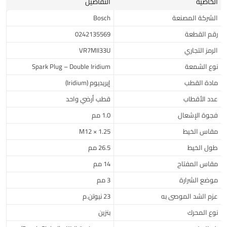
الخاصية
التفاصيل
الشركة المصنعة
Bosch
رقم القطعة
0242135569
الرمز التجاري
VR7MII33U
نوع الشمعة
Spark Plug – Double Iridium
مادة القطب
إيريديوم (Iridium)
عدد الأقطاب
قطب أرضي واحد
فجوة الإشعال
1.0 مم
مقاس الخيط
M12 × 1.25
طول الخيط
26.5 مم
مقاس المفتاح
14 مم
موضع الشرارة
3 مم
عزم الشد الموصى به
23 نيوتن.م
نوع المحرك
بنزين