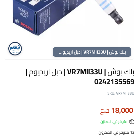
بلك بوش | VR7MII33U | دبل اريديوم | 0242135569
بلك بوش | VR7MII33U | دبل اريديوم |
0242135569
SKU:
VR7MII33U
18,000
د.ع
متوفر في المخازن !
12 متوفر في المخزون