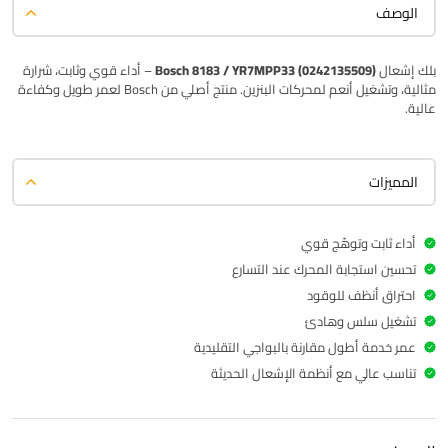
الوصف
بلك إشعال
Bosch 8183 / YR7MPP33 (0242135509)
– أداء قوي وثابت، شرارة
مثالية، وتشغيل أنعم لمحركات البنزين. منتج أصلي من Bosch لعمر طويل وكفاءة
عالية.
المميزات
أداء ثابت وتوهّج قوي
تحسين استجابة المحرك عند التسارع
احتراق أنظف للوقود
تشغيل سلس وهادئ
عمر خدمة أطول مقارنة بالبواجي التقليدية
تناسب عالي مع أنظمة الإشعال الحديثة