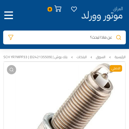
صور المنتج
معلومات المنتج
الوصف
0
عن ماذا تبحث؟
الرئيسية
السوق
البلكات
بلك بوش | BOSCH YR7MPP33 | (0242135509) | بلاتينيوم أصلي | 8183
الاصلي