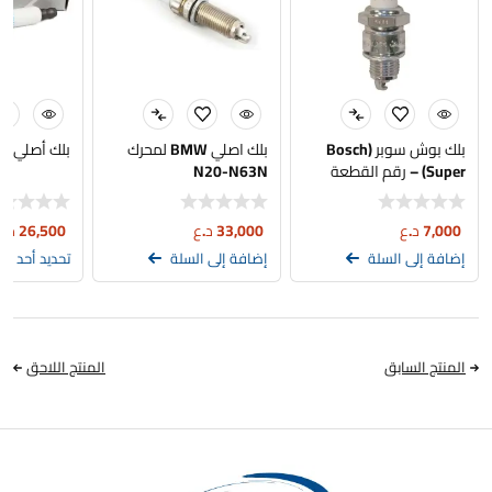
بلك بوش سوبر (Bosch
بلك اصلي BMW لمحرك
بلك أصلي N52N – BMW
Super) – رقم القطعة
N20-N63N
0241235741 (W7DC)
7,000
د.ع
33,000
د.ع
26,500
د.ع
إضافة إلى السلة
إضافة إلى السلة
تحديد أحد الخ
المنتج السابق
المنتج اللاحق