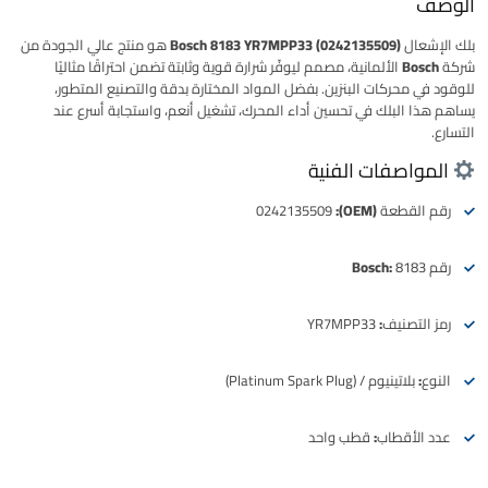
الوصف
بلك الإشعال
Bosch 8183 YR7MPP33 (0242135509)
هو منتج عالي الجودة من
شركة
Bosch
الألمانية، مصمم ليوفّر شرارة قوية وثابتة تضمن احتراقًا مثاليًا
للوقود في محركات البنزين. بفضل المواد المختارة بدقة والتصنيع المتطور،
يساهم هذا البلك في تحسين أداء المحرك، تشغيل أنعم، واستجابة أسرع عند
التسارع.
المواصفات الفنية
رقم القطعة (OEM):
0242135509
رقم Bosch:
8183
رمز التصنيف:
YR7MPP33
النوع:
بلاتينيوم / (Platinum Spark Plug)
عدد الأقطاب:
قطب واحد