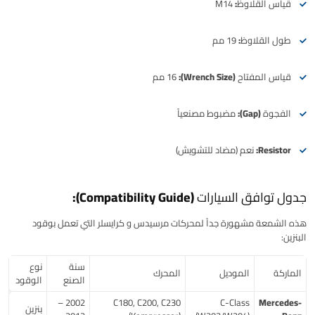
قياس القلاوظ:
M14
طول القلاوظ:
19 مم
قياس المفتاح (Wrench Size):
16 مم
الفجوة (Gap):
مضبوط مصنعياً
Resistor:
نعم (مضاد للتشويش)
جدول توافق السيارات (Compatibility Guide):
هذه الشمعة مشهورة جداً لمحركات
مرسيدس
و
كرايسلر
التي تعمل بوقود
البنزين
:
سنة
نوع
الماركة
الموديل
المحرك
الصنع
الوقود
2002 –
C180, C200, C230
C-Class
Mercedes-
بنزين