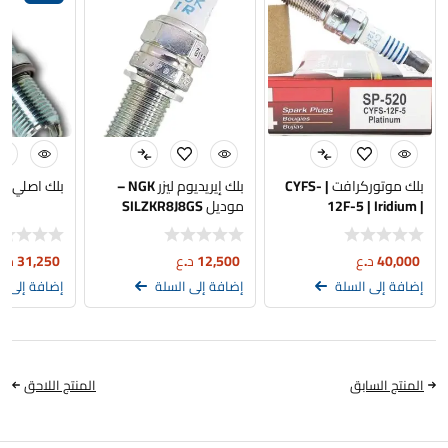
بلك موتوركرافت | CYFS-
بلك إيريديوم ليزر NGK –
بلك اصلي BMW N52N
12F-5 | Iridium |
موديل SILZKR8J8GS
MOTORCRAFT SP-520 |
أصلي تفصيخ
سيت اربع قطع
40,000
د.ع
12,500
د.ع
31,250
د.ع
إضافة إلى السلة
إضافة إلى السلة
إضافة إلى ا
المنتج السابق
المنتج اللاحق