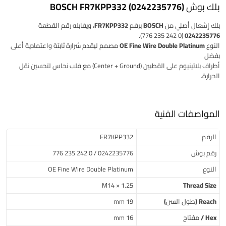
بلك بوش BOSCH FR7KPP332 (0242235776)
بلك إشعال أصلي من
BOSCH
برقم
FR7KPP332
، ويقابله رقم القطعة
(0 242 235 776).
0242235776
النوع
OE Fine Wire Double Platinum
مصمم ليقدم شرارة ثابتة واعتمادية أعلى
بفضل
أطراف بلاتينيوم على القطبين (Center + Ground) مع قلب نحاس لتحسين نقل
الحرارة.
المواصفات الفنية
الرقم
FR7KPP332
رقم بوش
0242235776 / 0 242 235 776
النوع
OE Fine Wire Double Platinum
M14 × 1.25
Thread Size
Reach (طول السن)
19 mm
Hex / مفتاح
16 mm