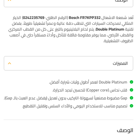
الوصف
تُعد شمعة الاشعال
Bosch FR7KPP332
(الرقم الطلبي:
0242235769
) الخيار
المثالي لمحركات السيارات التي تتطلب دقة عالية وعمراً تشغيلياً طويلاً. بفضل
تقنية
Double Platinum
، يتم لحام البلاتينيوم بالليزر على كل من القطب المركزي
والقطب الأرضي، مما يوفر مقاومة فائقة للتآكل وأداءً مستقراً حتى في أصعب
الظروف التشغيلية.
المميزات
Double Platinum لعمر أطول وثبات شرارة أفضل.
قلب نحاس (Copper core) لتحسين تبديد الحرارة.
Gap مضبوط مصنعياً لسهولة التركيب بدون تعديل (يفضل عدم العبث بالـ Gap).
تصميم مناسب للاستخدام اليومي والأداء السلس وتقليل التقطيع.
الوصف