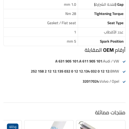
Gap (فتحة الشرارة)
1.0 mm
28 Nm
Tightening Torque
Gasket / Flat seat
Seat Type
عدد الأقطاب
1
5 mm
Spark Position
أرقام OEM المقابلة
101 905 631 A
،
101 905 611 A
Audi / VW:
12 12 2 158 252
،
12 12 0 032 135
،
12 12 0 032 134
BMW:
32017024
Volvo / Opel:
منتجات مماثلة
وكالة