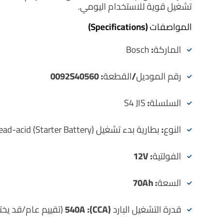
تشغيل قوية للاستخدام اليومي.
المواصفات (Specifications)
الماركة:
Bosch
رقم الموديل/القطعة:
0092S40560
السلسلة:
S4 JIS
النوع:
بطارية بدء تشغيل (Starter Battery) Lead-acid
الفولتية:
12V
السعة:
70Ah
قدرة التشغيل البارد (CCA):
540A
(تقييم عام/قد يخ