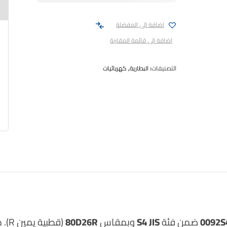
اضافة الى المفضلة
اضافة الى قائمة المقارنة
التصنيفات:
البطارية
,
كهربائيات
0092S
ضمن فئة
S4 JIS
وبمقاس
80D26R
(قطبية يمين R). مخصصة لسيارات تعتمد قياسات