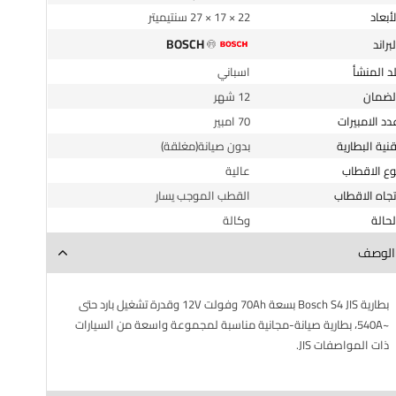
الأبعاد
22 × 17 × 27 سنتيميتر
BOSCH
البراند
لد المنشأ
اسباني
الضمان
12 شهر
عدد الامبيرات
70 امبير
قنية البطارية
بدون صيانة(مغلقة)
وع الاقطاب
عالية
اتجاه الاقطاب
القطب الموجب يسار
الحالة
وكالة
الوصف
بطارية Bosch S4 JIS بسعة 70Ah وفولت 12V وقدرة تشغيل بارد حتى
~540A، بطارية صيانة-مجانية مناسبة لمجموعة واسعة من السيارات
ذات المواصفات JIS.
بطارية بوش | 70 امبير | موجب يسار | BOSCH