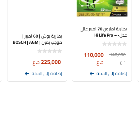
بطارية امارون 70 امبير عالي
عدل- Hi Life Pro –
بطارية بوش | 60 امبير |
BH100D26R
موجب يمين | BOSCH | AGM
110,000
140,000
د.ع
225,000
د.ع
د.ع
إضافة إلى السلة
إضافة إلى السلة