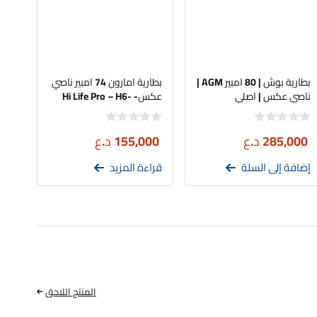
بطارية بوش | 80 امبير AGM |
بطارية امارون 74 امبير ناصي
ناصي عكس | اصلي
عكس- Hi Life Pro – H6-
DIN74L
285,000
د.ع
155,000
د.ع
إضافة إلى السلة
قراءة المزيد
المنتج اللاحق