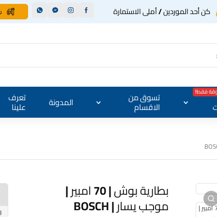
كن أحد الموردين / أملى الاستمارة
س
وقة فقط!
تسوق من
تعرف
المدونة
ت
الاقسام
علينا
بطارية بوش | 70 امبير |
موجب يسار | BOSCH