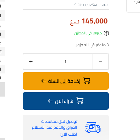
SKU:
0092S40560-1
145,000
د.ع
ب
متوفر في المخازن !
3 متوفر في المخزون
ت
ن
بطارية بوش | 70 امبير | موجب يسار | BOSCH
إضافة إلى السلة
شراء الان
توصيل لكل محافظات
العراق والدفع عند الاستلام
اطلب الان!