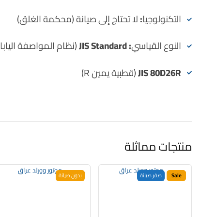
التكنولوجيا:
لا تحتاج إلى صيانة (محكمة الغلق)
النوع القياسي:
JIS Standard
(نظام المواصفة اليابان
JIS 80D26R
(قطبية يمين R)
منتجات مماثلة
Sale
صفر صيانة
بدون صيانة