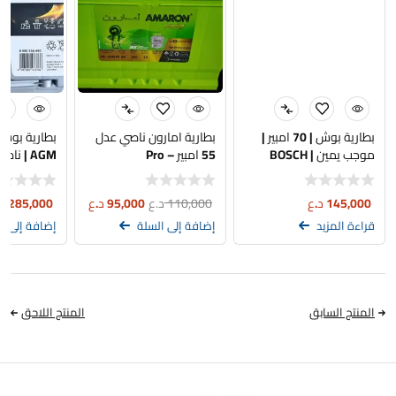
بطارية بوش | 70 امبير |
بطارية امارون ناصي عدل
موجب يمين | BOSCH
55 امبير – Pro
AGM | ناصي عكس | اصلي
145,000
د.ع
110,000
د.ع
95,000
د.ع
285,000
د
قراءة المزيد
إضافة إلى السلة
إضافة إلى ا
المنتج السابق
المنتج اللاحق