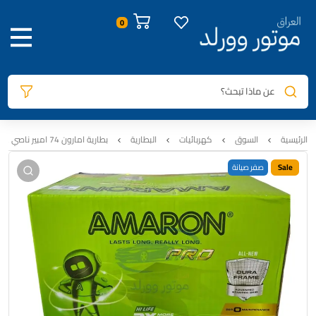
صور المنتج
معلومات المنتج
الوصف
0
عن ماذا تبحث؟
الرئيسية
السوق
كهربائيات
البطارية
بطارية امارون 74 امبير ناصي عدل- Hi Life Pro – H6-DIN74R
Sale
صفر صيانة