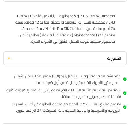
H6-DIN74L Amaron هو كود بطارية سيارات من فئة DIN74 / H6
/ LN3 مخصصة للسيارات الأوروبية والحديثة: بطارية 12 فولت، سعة
74 أمبير ساعة، من سلسلة Amaron Pro / Hi-Life Pro DIN74.
تصميم Maintenance Free (عديمة الصيانة عملياً) بنظام رصاص–
كالسيوم/سيلفر، موجه للعمل الشاق في الأجواء الحارة.
المميزات
قوة تشغيلية فائقة: توفر تيار تشغيل بارد (CCA) ممتاز، مما يضمن تشغيل
المحرك في الأجواء القاسية والباردة من أول ضربة سلف.
سعة تخزينية عالية: مثالية للسيارات التي تحتوي على إضافات إلكترونية كثيرة
(شاشات، نظام صوتي متطور، حساسات).
تصميم قياسي: يتناسب هذا الحجم مع قاعدة البطارية في أغلب السيارات
الأوروبية والأمريكية واليابانية الحديثة ذات المحركات 2.4 لتر فما فوق.