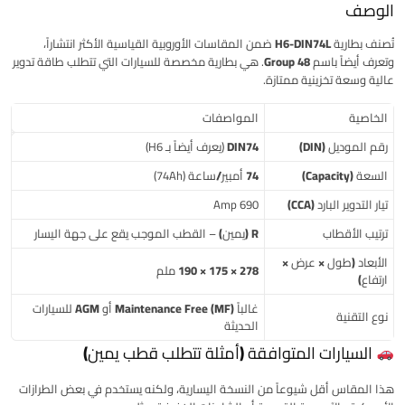
الوصف
تُصنف بطارية
H6-DIN74L
ضمن المقاسات الأوروبية القياسية الأكثر انتشاراً،
وتعرف أيضاً باسم
Group 48
. هي بطارية مخصصة للسيارات التي تتطلب طاقة تدوير
عالية وسعة تخزينية ممتازة.
الخاصية
المواصفات
رقم الموديل (DIN)
DIN74
(يعرف أيضاً بـ H6)
السعة (Capacity)
74 أمبير/ساعة
(74Ah)
تيار التدوير البارد (CCA)
690 Amp
ترتيب الأقطاب
R (يمين)
– القطب الموجب يقع على جهة اليسار
الأبعاد (طول × عرض ×
278 × 175 × 190 ملم
ارتفاع)
غالباً
Maintenance Free (MF)
أو
AGM
للسيارات
نوع التقنية
الحديثة
السيارات المتوافقة (أمثلة تتطلب قطب يمين)
هذا المقاس أقل شيوعاً من النسخة اليسارية، ولكنه يستخدم في بعض الطرازات