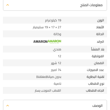
معلومات المنتج
الوزن
19 كيلوغرام
الأبعاد
27 × 17 × 19 سنتيميتر
الحالة
وكالة
AMARON
البراند
بلد المنشأ
هندي
الفولطية
12
الضمان
12 شهر
عدد الامبيرات
74 امبير
تقنية البطارية
بدون صيانة(مغلقة)
نوع الاقطاب
ناصية
اتجاه الاقطاب
القطب الموجب يسار
الوصف