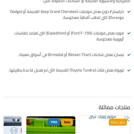
الأمريكية والآسيوية القديمة أو الشاحنات الخفيفة، مثل:
كرايسلر / دوج:
بعض موديلات (Jeep Grand Cherokee) القديمة أو (Dodge
Durango) التي تتطلب أقطاباً معكوسة.
فورد:
بعض موديلات (Ford F-150) أو (Expedition) التي تعتمد مقاسات
أوروبية معكوسة.
نيسان:
بعض شاحنات (Nissan Titan) أو (Armada) في أسواق معينة.
تويوتا:
بعض فئات (Toyota Tundra) القديمة التي تم تعديل قاعدة بطاريتها.
منتجات مماثلة
بدون صيانة
Sale
PRO