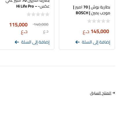
بطارية امارون 70 امبير عالي
عكس- Hi Life Pro –
بطارية بوش | 70 امبير |
BH100D26L
موجب يمين | BOSCH
115,000
140,000
145,000
د.ع
د.ع
د.ع
إضافة إلى السلة
إضافة إلى السلة
المنتج السابق