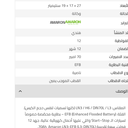
الأبعاد
27 × 17 × 19 سنتيميتر
الحالة
وكالة
AMARON
البراند
لد المنشأ
هندي
الفولطية
12
الضمان
12 شهر
عدد الامبيرات
70 امبير
قنية البطارية
EFB
وع الاقطاب
ناصية
اتجاه الاقطاب
القطب الموجب يمين
الوصف
المقاس: LN3 / H6 / DIN70L / L3 (كلها تسميات لنفس حجم الكيس).
الفئة: EFB (Enhanced Flooded Battery) – بطارية مخصّصة خصوصاً
لسيارات الـ Start–Stop واللي عليها أحمال كهربائية عالية. جهد 12
فولت، سعة تقريبية 70Ah. Amaron LN3-EFB (L3-DIN70L).