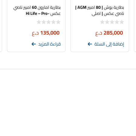
بطارية بوش | 80 امبير AGM |
بطارية امارون 60 امبير ناصي
ناصي عكس | اصلي
عكس -Hi Life – Pro
285,000
د.ع
135,000
د.ع
إضافة إلى السلة
قراءة المزيد