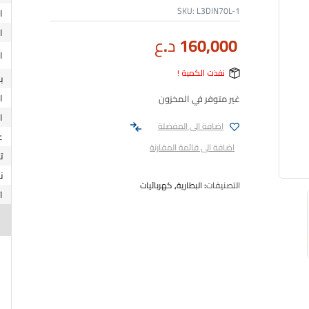
SKU:
L3DIN70L-1
160,000
د.ع
نفذت الكمية !
ب
غير متوفر في المخزون
اضافة الى المفضلة
اضافة الى قائمة المقارنة
ت
ن
التصنيفات:
البطارية
,
كهربائيات