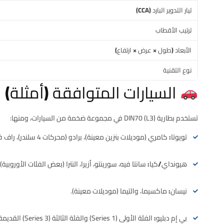
تيار التدوير البارد (CCA)
ترتيب الأقطاب
الأبعاد (طول × عرض × ارتفاع)
نوع التقنية
السيارات المتوافقة (أمثلة)
تستخدم بطارية DIN70 (L3) في مجموعة ضخمة من السيارات، ومنها:
تويوتا:
كامري (موديلات بنزين معينة)، برادو (محركات 4 سلندر)، راف فور.
هيونداي/كيا:
سانتا فيه، سورينتو، أزيرا، النترا (بعض الفئات الأوروبية).
نيسان:
ماكسيما، والتيما (موديلات معينة).
بي إم دبليو:
الفئة الأولى (1 Series) والفئة الثالثة (3 Series) القديمة.