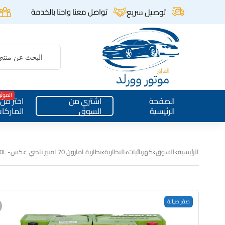
توصيل سريع
تواصل معنا واحنا بالخدمة
الموث
الصفحة
اشتري من
اختر من
الرئيسية
السوق
الماركا
الرئيسية
السوق
كهربائيات
البطارية
بطارية امارون 70 امبير ناصي عكس- EFB-L3DIN70L
صفر صيانة