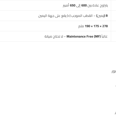
يتراوح عادة بين
600 إلى 650 أمبير
R (يمين)
– القطب الموجب (+) يقع على جهة اليمين
278 × 175 × 190 ملم
غالباً
Maintenance Free (MF)
– لا تحتاج صيانة