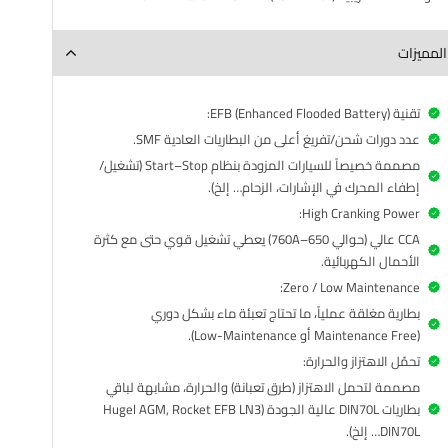
المميزات
تقنية EFB (Enhanced Flooded Battery):
عدد دورات شحن/تفريغ أعلى من البطاريات العادية SMF.
مصممة خصيصاً للسيارات المزودة بنظام Start–Stop (تشغيل/
إطفاء المحرك في الإشارات، الزحام… إلخ).
High Cranking Power:
CCA عالي (حوالي 650–760A) يعطي تشغيل قوي حتى مع كثرة
الأحمال الكهربائية.
Zero / Low Maintenance:
بطارية مغلقة عملياً، ما تحتاج تعبئة ماء بشكل دوري
(Maintenance Free أو Low-Maintenance).
تحمّل الاهتزاز والحرارة:
مصممة لتحمل الاهتزاز (طرق تعبانة) والحرارة، مشابهة لباقي
بطاريات DIN70L عالية الجودة (Hugel AGM, Rocket EFB LN3
DIN70L… إلخ).