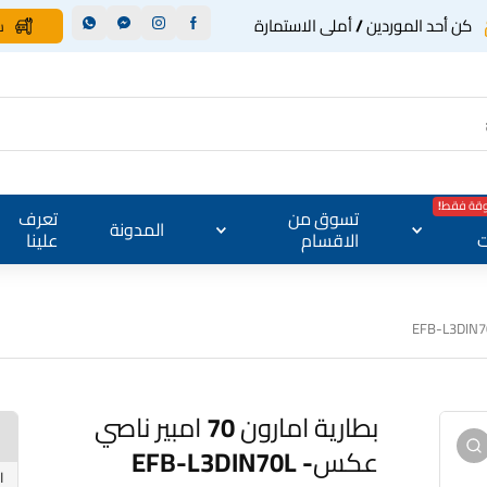
كن أحد الموردين / أملى الاستمارة
س
وقة فقط!
تسوق من
تعرف
المدونة
ت
الاقسام
علينا
بطارية امارون 70 امبير ناصي
عكس- EFB-L3DIN70L