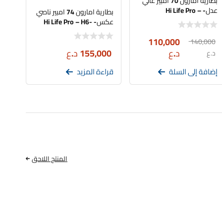
بطارية امارون 70 امبير عالي
عدل- Hi Life Pro –
بطارية امارون 74 امبير ناصي
BH100D26R
عكس- Hi Life Pro – H6-
DIN74L
110,000
140,000
د.ع
155,000
د.ع
د.ع
إضافة إلى السلة
قراءة المزيد
المنتج اللاحق