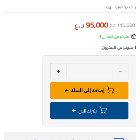
SKU:
BH55D23R-1
95,000
د.ع
110,000
د.ع
متوفر في المخازن !
1 متوفر في المخزون
إضافة إلى السلة
شراء الان