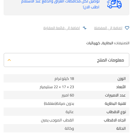
توصيل لكل محافظات العراق والدفع عند الاستلام
اطلب الان!
اضافة الى المفضلة
اضافة الى قائمة المقارنة
التصنيفات:
البطارية
,
كهربائيات
معلومات المنتج
الوزن
18 كيلوغرام
الأبعاد
23 × 17 × 22 سنتيميتر
عدد الامبيرات
60 امبير
تقنية البطارية
بدون صيانة(مغلقة)
نوع الاقطاب
عالية
اتجاه الاقطاب
القطب الموجب يمين
الحالة
وكالة