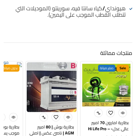
هيونداي/كيا:
سانتا فيه، سورينتو (الموديلات التي
تتطلب القطب الموجب على اليمين).
منتجات مماثلة
Sale
صفر صيانة
بدون صيانة
بطارية امارون 70 امبير
بطارية بوش | 80 امبير
عالي عدل- Hi Life Pro –
AGM | ناصي عكس | اصلي
موجب يسار | SCH
BH100D26R