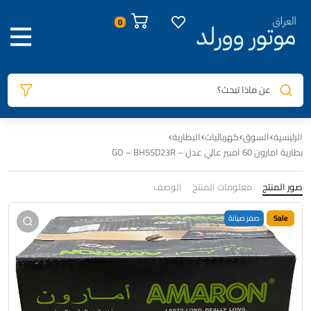
0
عن ماذا تبحث؟
الرئيسية
السوق
كهربائيات
البطارية
بطارية امارون 60 امبير عالي عدل – GO – BH55D23R
صور المنتج
معلومات المنتج
الوصف
Sale
صفر صيانة