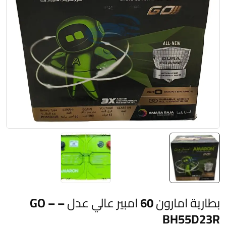
بطارية امارون 60 امبير عالي عدل – GO –
BH55D23R