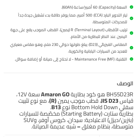
السعة (Capacity): 60 أمبير/ساعة (60Ah).
تيار التدوير البارد (CCA): 500 أمبير، مما يوفر طاقة بدء تشغيل جيدة جداً
للمحركات المتوسطة.
ترتيب الأقطاب (Terminal Layout): R (يمين)، القطب الموجب يقع على جهة
اليمين عند النظر للبطارية من الأمام.
المقاس الفيزيائي (D23): يبلغ طولها حوالي 230 ملم، وهو مقاس معياري
للعديد من السيارات اليابانية والكورية.
التقنية: Maintenance Free (MF) - لا تحتاج إلى صيانة أو إضافة سوائل.
الوصف
BH55D23R هو كود بطارية
Amaron GO
سعة 12V،
قياس
JIS D23
، قطب موجب يمين
(R)
، مع نوع تثبيت
سفلي Bottom Hold Down نوع
B13
.
بطارية ستارت (Starting Battery) مخصّصة للسيارات
(بنزين/ديزل) الاعتيادية: سيدان، كروس أوفر، وSUV
متوسطة، بنظام
مغلق – شبه عديمة الصيانة
.