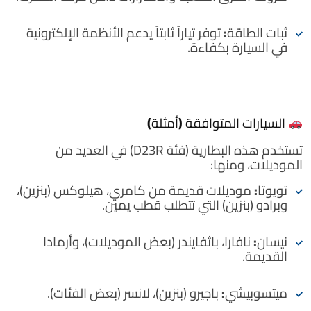
ثبات الطاقة:
توفر تياراً ثابتاً يدعم الأنظمة الإلكترونية
في السيارة بكفاءة.
السيارات المتوافقة (أمثلة)
تستخدم هذه البطارية (فئة D23R) في العديد من
الموديلات، ومنها:
تويوتا:
موديلات قديمة من كامري، هيلوكس (بنزين)،
وبرادو (بنزين) التي تتطلب قطب يمين.
نيسان:
نافارا، باثفايندر (بعض الموديلات)، وأرمادا
القديمة.
ميتسوبيشي:
باجيرو (بنزين)، لانسر (بعض الفئات).