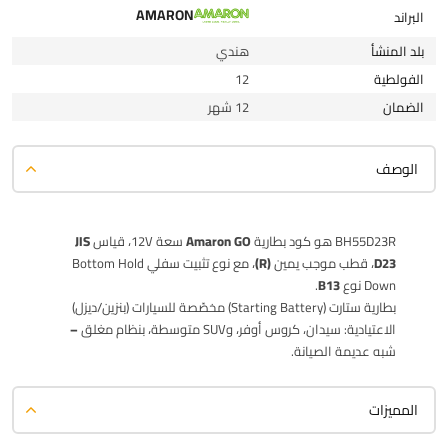
AMARON
البراند
بلد المنشأ
هندي
الفولطية
12
الضمان
12 شهر
الوصف
BH55D23R هو كود بطارية
Amaron GO
سعة 12V، قياس
JIS
D23
، قطب موجب يمين
(R)
، مع نوع تثبيت سفلي Bottom Hold
Down نوع
B13
.
بطارية ستارت (Starting Battery) مخصّصة للسيارات (بنزين/ديزل)
الاعتيادية: سيدان، كروس أوفر، وSUV متوسطة، بنظام
مغلق –
شبه عديمة الصيانة
.
المميزات