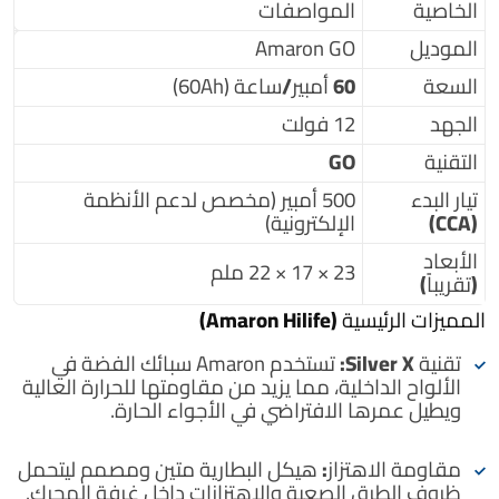
الخاصية
المواصفات
الموديل
Amaron GO
السعة
60 أمبير/ساعة
(60Ah)
الجهد
12 فولت
التقنية
GO
تيار البدء
500
أمبير
(مخصص لدعم الأنظمة
(CCA)
الإلكترونية)
الأبعاد
23 × 17 × 22 ملم
(تقريباً)
المميزات الرئيسية (Amaron Hilife)
تقنية Silver X:
تستخدم Amaron سبائك الفضة في
الألواح الداخلية، مما يزيد من مقاومتها للحرارة العالية
ويطيل عمرها الافتراضي في الأجواء الحارة.
مقاومة الاهتزاز:
هيكل البطارية متين ومصمم ليتحمل
ظروف الطرق الصعبة والاهتزازات داخل غرفة المحرك.