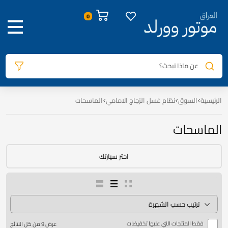
عن ماذا تبحث؟
الرئيسية
السوق
نظام غسل الزجاج الامامي
الماسحات
الماسحات
اختر سيارتك
فقط المنتجات التي عليها تخفيضات
عرض ⁦9⁩ من كل النتائج