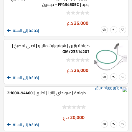
جديد | FP434505C – دبسون
35,000
د.ع
إضافة إلى السلة
طوافة بنزين | شوفورليت ماليبو | اصلي تفصيخ |
23314207/GM
25,000
د.ع
إضافة إلى السلة
طوافة | هيونداي إلنترا | تجاري | 94460-2H000
20,000
د.ع
إضافة إلى السلة