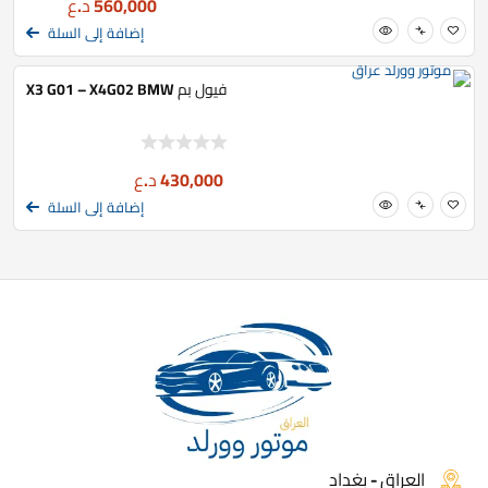
560,000
د.ع
إضافة إلى السلة
فيول بم X3 G01 – X4G02 BMW
430,000
د.ع
إضافة إلى السلة
العراق - بغداد