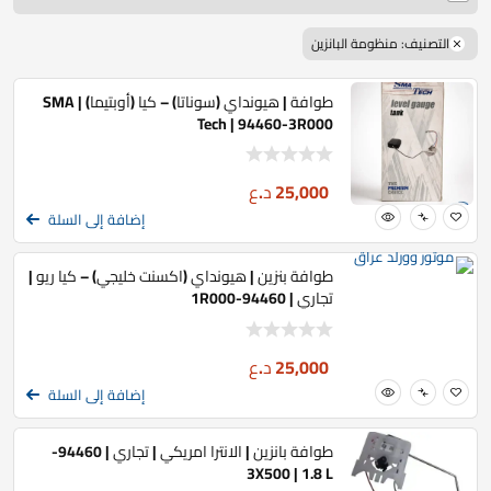
التصنيف: منظومة البانزين
طوافة | هيونداي (سوناتا) – كيا (أوبتيما) | SMA
Tech | 94460-3R000
25,000
د.ع
إضافة إلى السلة
طوافة بنزين | هيونداي (اكسنت خليجي) – كيا ريو |
تجاري | 94460-1R000
25,000
د.ع
إضافة إلى السلة
طوافة بانزين | الانترا امريكي | تجاري | 94460-
3X500 | 1.8 L