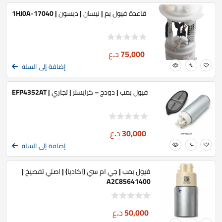
قاعدة فيول بم | نيسان | دبسون | 17040-1HJ0A
75,000
د.ع
إضافة إلى السلة
فيول بمب | دودج – كرايسلر | تجاري | EFP4352AT
30,000
د.ع
إضافة إلى السلة
فيول بمب | جي ام سي (اكاديا) | اصلي تفصيخ |
A2C85641400
50,000
د.ع