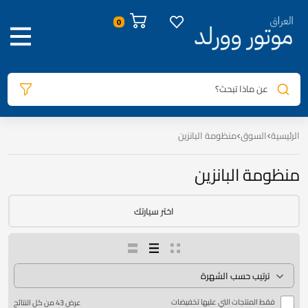
0
عن ماذا تبحث؟
الرئيسية
السوق
منظومة البانزين
منظومة البانزين
اختر سيارتك
فقط المنتجات التي عليها تخفيضات
عرض ⁦43⁩ من كل النتائج