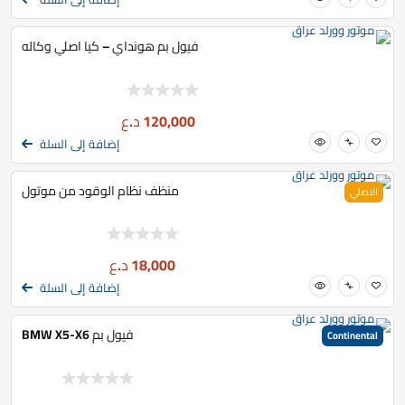
فيول بم هونداي – كيا اصلي وكاله
120,000
د.ع
إضافة إلى السلة
منظف نظام الوقود من موتول
الاصلي
18,000
د.ع
إضافة إلى السلة
فيول بم BMW X5-X6
Continental