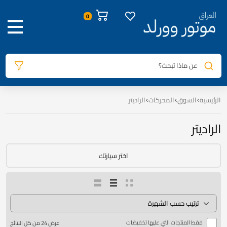
0
عن ماذا تبحث؟
الرئيسية
السوق
المحركات
الراديتر
الراديتر
اختر سيارتك
فقط المنتجات التي عليها تخفيضات
عرض ⁦24⁩ من كل النتائج