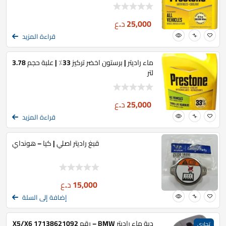
25,000
د.ع
قراءة المزيد
ماء راديتر | برستون اخضر تركيز 33٪ | علبة حجم 3.78
لتر
25,000
د.ع
قراءة المزيد
قبغ راديتر اصلي | كيا – هونداي
15,000
د.ع
إضافة إلى السلة
دبة ماء راديتر BMW – رقم 17138621092 X5/X6
تجاري