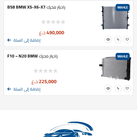
راديتر محرك B58 BMW X5-X6-X7
MAHLE
490,000
د.ع
إضافة إلى السلة
راديتر محرك F10 – N20 BMW
MAHLE
225,000
د.ع
إضافة إلى السلة