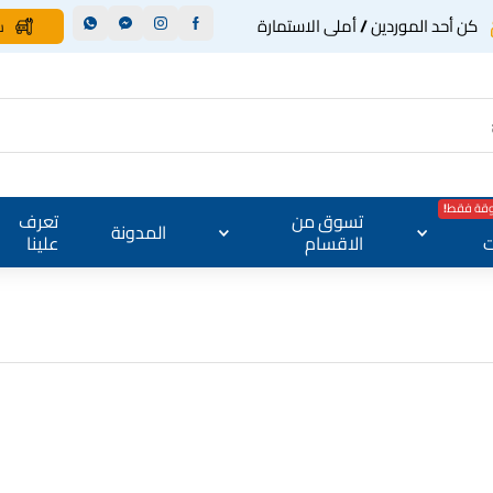
كن أحد الموردين / أملى الاستمارة
س
وقة فقط!
تسوق من
تعرف
المدونة
ت
الاقسام
علينا