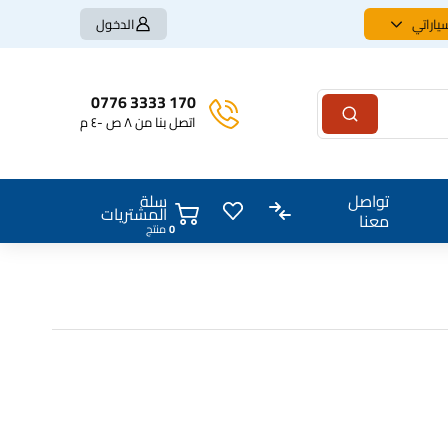
ياراتي
الدخول
170 3333 0776
اتصل بنا من ٨ ص -٤ م
سلة
تواصل
المشتريات
معنا
0
منتج