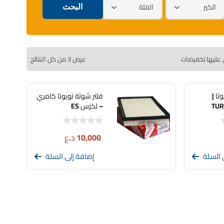
الكير
الفئة
 عليها تخفيضات
عرض ⁦3⁩ من كل النتائج
وتا |
فلتر شوتة تويوتا كامري
TUR
– لكزس ES
10,000
د.ع
 السلة
إضافة إلى السلة