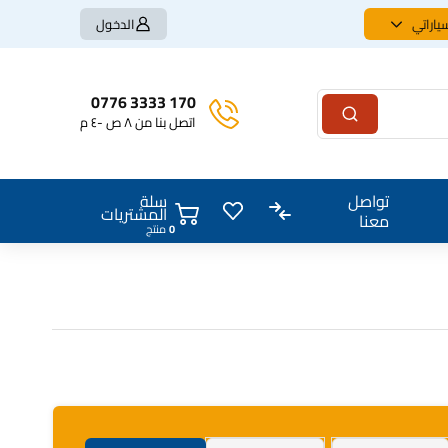
ياراتي
الدخول
170 3333 0776
اتصل بنا من ٨ ص -٤ م
سلة
تواصل
المشتريات
معنا
0
منتج