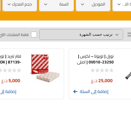
العلامة التجارية
الموديل
السنة
حجم المحرك
فقط المنتجات التي
نوزل | تويوتا – لكزس |
فلتر تبريد | توي
23250-0V010 | اصلي
OK | 87139-
تفصيخ
0N010
25,000
د.ع
5,000
د.ع
إضافة إلى السلة
إضافة إلى