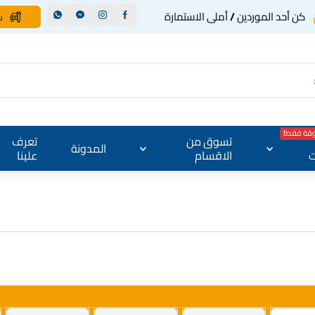
كن أحد الموردين / أملى الاستمارة
س
وقة فقط!
تسوق من
تعرف
المدونة
ت
الاقسام
علينا