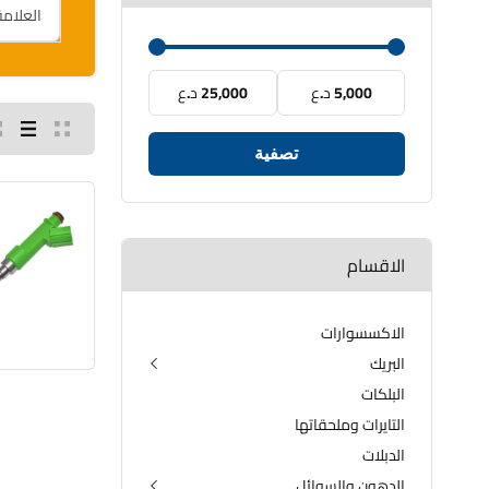
5,000 د.ع
25,000 د.ع
تصفية
الاقسام
الاكسسوارات
البريك
البلكات
الدسكات الامامية والخلفية
الفلنجات
التايرات وملحقاتها
الدبلات
الدهون والسوائل