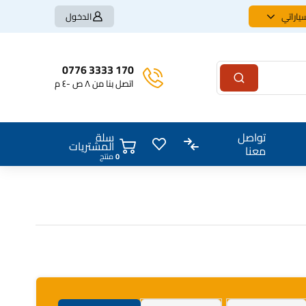
ياراتي
الدخول
170 3333 0776
اتصل بنا من ٨ ص -٤ م
سلة
تواصل
المشتريات
معنا
0
منتج