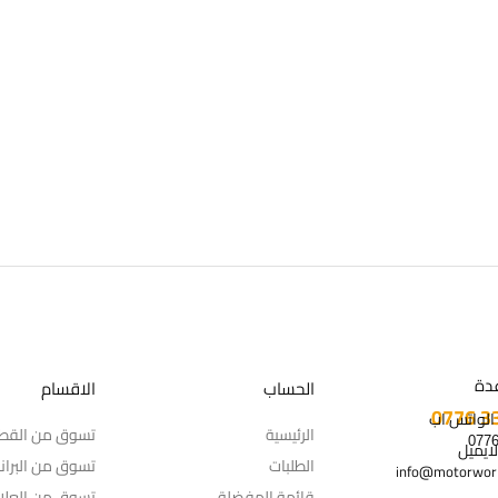
دة
الحساب
الاقسام
 الواتس اب
الرئيسية
تسوق من القط
لايميل
الطلبات
تسوق من البران
info@motorworl
قائمة المفضلة
تسوق من العلام