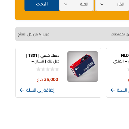
الكير
الفئة
ها تخفيضات
عرض ⁦4⁩ من كل النتائج
ريد | FILDEX
دسك خلفي | 1801 |
 – انفنتي
دبل لنك | نيسان –
إنفينيتي
35,000
د.ع
 السلة
إضافة إلى السلة