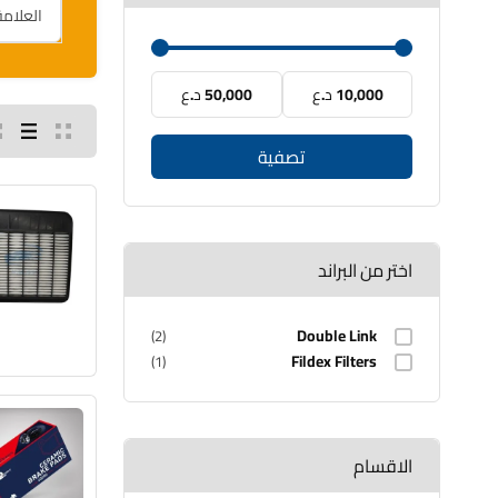
10,000 د.ع
50,000 د.ع
تصفية
اختر من البراند
Double Link
(2)
Fildex Filters
(1)
الاقسام