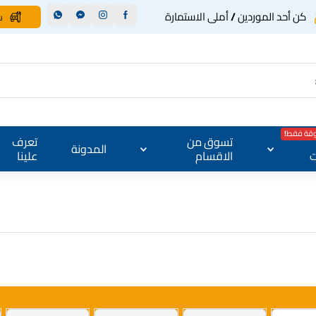
كن أحد الموردين / أملى الاستمارة
س
وقة فقط!
تسوق من
تعرف
المدونة
ت
الاقسام
علينا