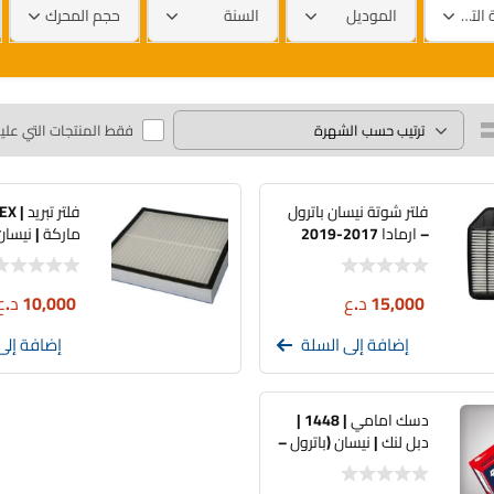
العلامة التجارية
الموديل
السنة
حجم المحرك
فقط المنتجات التي علي
فلتر شوتة نيسان باترول
فلتر تب
– ارمادا 2017-2019
ماركة | نيسان
15,000
د.ع
10,000
د.ع
إضافة إلى السلة
إضافة إلى
دسك امامي | 1448 |
دبل لنك | نيسان (باترول –
أرمادا – تيتان) – إنفينيتي
(QX80)