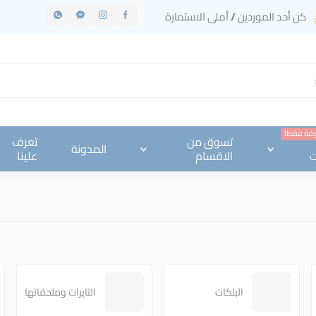
كن أحد الموردين / أملى الاستمارة
وقة فقط!
تسوق من
تعرف
المدونة
ت
الاقسام
علينا
البلكات
التايرات وملحقاتها