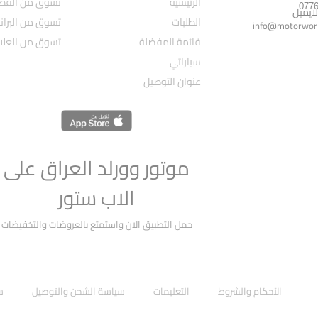
الرئيسية
تسوق من القط
لايميل
الطلبات
تسوق من البران
info@motorworl
قائمة المفضلة
تسوق من العلام
سياراتي
عنوان التوصيل
موتور وورلد العراق على
الاب ستور
حمل التطبيق الان واستمتع بالعروضات والتخفيضات
الأحكام والشروط
التعليمات
سياسة الشحن والتوصيل
س