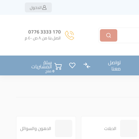
الدخول
170 3333 0776
اتصل بنا من ٨ ص -٤ م
سلة
تواصل
المشتريات
معنا
منتج
الدبلات
الدهون والسوائل