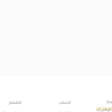
دة
الحساب
الاقسام
 الواتس اب