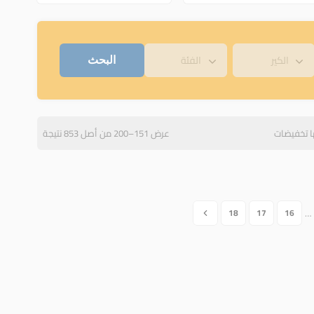
ا تخفيضات
عرض 151–200 من أصل 853 نتيجة
…
18
17
16